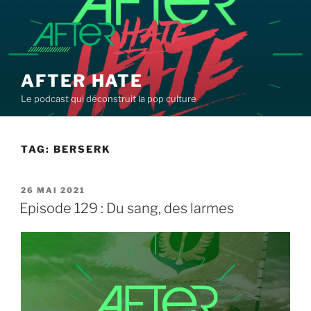
Aller
au
contenu
principal
AFTER HATE
Le podcast qui déconstruit la pop culture
TAG:
BERSERK
PUBLIÉ
26 MAI 2021
LE
Episode 129 : Du sang, des larmes