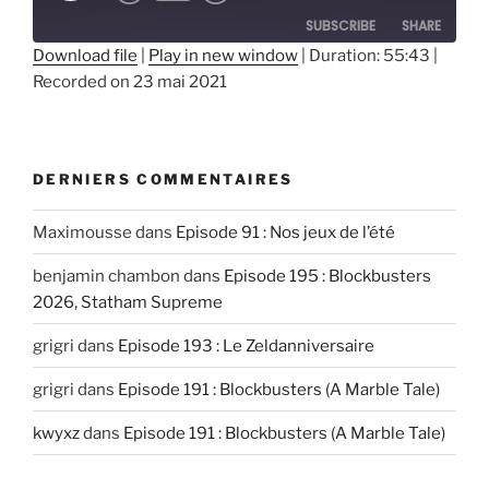
SUBSCRIBE
SHARE
Download file
|
Play in new window
|
Duration: 55:43
|
Recorded on 23 mai 2021
SHARE
RSS FEED
LINK
EMBED
DERNIERS COMMENTAIRES
Maximousse
dans
Episode 91 : Nos jeux de l’été
benjamin chambon
dans
Episode 195 : Blockbusters
2026, Statham Supreme
grigri
dans
Episode 193 : Le Zeldanniversaire
grigri
dans
Episode 191 : Blockbusters (A Marble Tale)
kwyxz
dans
Episode 191 : Blockbusters (A Marble Tale)