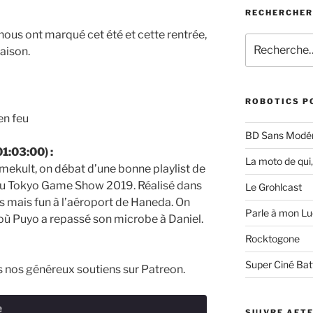
RECHERCHE
 nous ont marqué cet été et cette rentrée,
Recherche
saison.
pour
:
ROBOTICS P
 en feu
BD Sans Modér
1:03:00) :
La moto de qui,
mekult, on débat d’une bonne playlist de
u Tokyo Game Show 2019. Réalisé dans
Le Grohlcast
 mais fun à l’aéroport de Haneda. On
Parle à mon Lu
où Puyo a repassé son microbe à Daniel.
Rocktogone
Super Ciné Bat
us nos généreux soutiens sur Patreon.
e
SUIVRE AFT