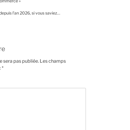
 commerce »
epuis l’an 2026, si vous saviez…
re
 sera pas publiée.
Les champs
c
*