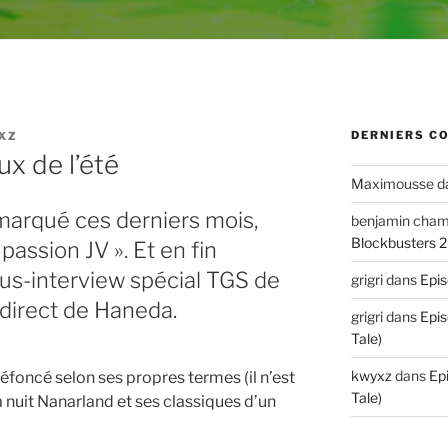
DERNIERS C
XZ
ux de l’été
Maximousse
d
marqué ces derniers mois,
benjamin cha
Blockbusters 
passion JV ». Et en fin
nus-interview spécial TGS de
grigri
dans
Epis
direct de Haneda.
grigri
dans
Epis
Tale)
kwyxz
dans
Ep
oncé selon ses propres termes (il n’est
Tale)
la nuit Nanarland et ses classiques d’un