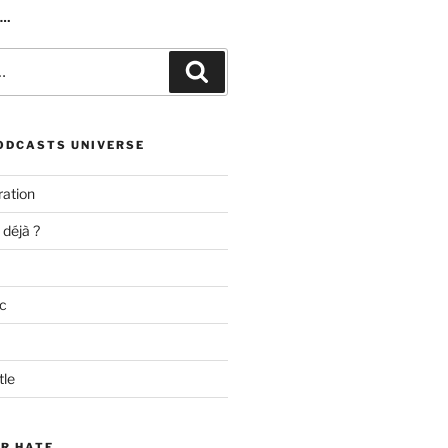
R…
Recherche
ODCASTS UNIVERSE
ation
 déjà ?
c
tle
ER HATE