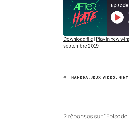
Episode 
Play
Epis
Download file
|
Play in new wi
septembre 2019
SHARE
RSS FEED
LINK
EMBED
ÉTIQUETTES
HANEDA
,
JEUX VIDEO
,
NIN
2 réponses sur “Episode 9