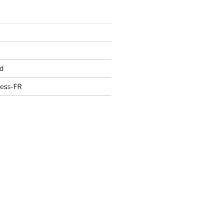
d
ress-FR