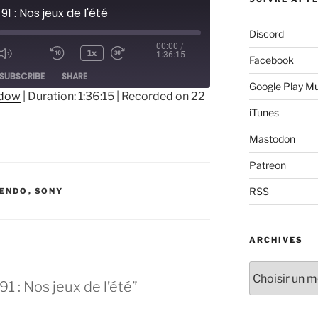
91 : Nos jeux de l'été
Discord
00:00
/
1x
1:36:15
Facebook
ode
SUBSCRIBE
SHARE
Google Play M
ndow
|
Duration: 1:36:15
|
Recorded on 22
iTunes
Mastodon
Patreon
RSS
TENDO
,
SONY
ARCHIVES
Archives
1 : Nos jeux de l’été”