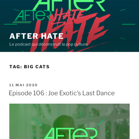
Aller
au
contenu
principal
AFTER HATE
Le podcast qui déconstruit la pop culture
TAG:
BIG CATS
PUBLIÉ
11 MAI 2020
LE
Episode 106 : Joe Exotic’s Last Dance