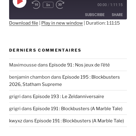
Play
1x
00:00
/
1:11:15
Episode
SUBSCRIBE
SHARE
Download file
|
Play in new window
|
Duration: 1:11:15
SHARE
RSS FEED
LINK
DERNIERS COMMENTAIRES
EMBED
Maximousse
dans
Episode 91 : Nos jeux de l’été
benjamin chambon
dans
Episode 195 : Blockbusters
2026, Statham Supreme
grigri
dans
Episode 193 : Le Zeldanniversaire
grigri
dans
Episode 191 : Blockbusters (A Marble Tale)
kwyxz
dans
Episode 191 : Blockbusters (A Marble Tale)