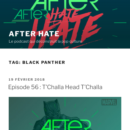
Aller
au
contenu
principal
AFTER HATE
Le podcast qui déconstruit la pop culture
TAG:
BLACK PANTHER
PUBLIÉ
19 FÉVRIER 2018
LE
Episode 56 : T’Challa Head T’Challa