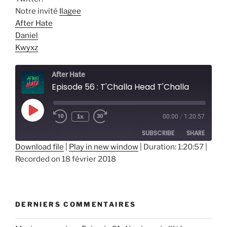
Notre invité
Ilagee
After Hate
Daniel
Kwyxz
After Hate
Episode 56 : T'Challa Head T'Challa
Play
1x
00:00
/
1:20:57
Episode
SUBSCRIBE
SHARE
Download file
|
Play in new window
|
Duration: 1:20:57
|
Recorded on 18 février 2018
SHARE
RSS FEED
LINK
EMBED
DERNIERS COMMENTAIRES