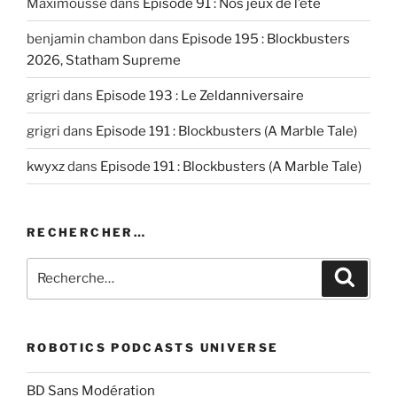
Maximousse
dans
Episode 91 : Nos jeux de l’été
benjamin chambon
dans
Episode 195 : Blockbusters
2026, Statham Supreme
grigri
dans
Episode 193 : Le Zeldanniversaire
grigri
dans
Episode 191 : Blockbusters (A Marble Tale)
kwyxz
dans
Episode 191 : Blockbusters (A Marble Tale)
RECHERCHER…
Recherche
Recher
pour
:
ROBOTICS PODCASTS UNIVERSE
BD Sans Modération