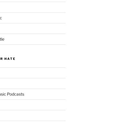
c
tle
ER HATE
usic Podcasts