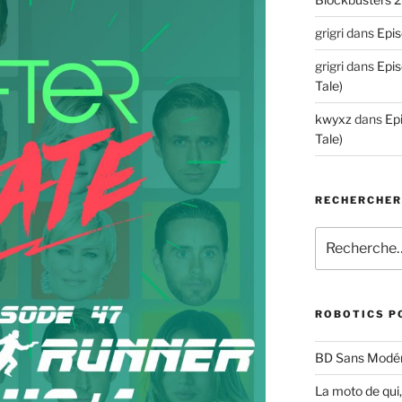
grigri
dans
Epis
grigri
dans
Epis
Tale)
kwyxz
dans
Ep
Tale)
RECHERCHE
Recherche
pour
:
ROBOTICS P
BD Sans Modér
La moto de qui,