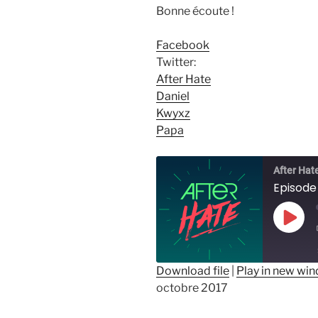
Bonne écoute !
Facebook
Twitter:
After Hate
Daniel
Kwyxz
Papa
After Hat
Episode
Play
Epis
Download file
|
Play in new wi
octobre 2017
SHARE
RSS FEED