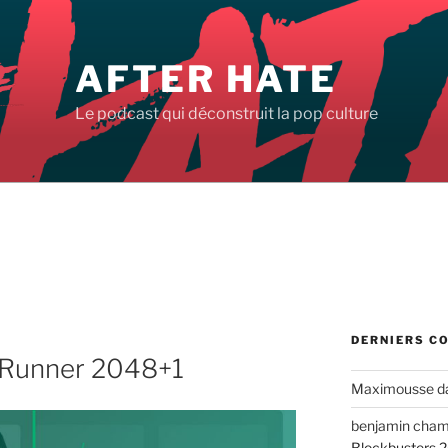
AFTER HATE
Le podcast qui déconstruit la pop culture
DERNIERS C
e Runner 2048+1
Maximousse
d
benjamin cha
Blockbusters 