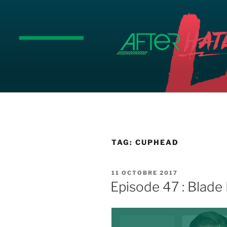
Aller
au
contenu
principal
TAG:
CUPHEAD
PUBLIÉ
11 OCTOBRE 2017
LE
Episode 47 : Blad