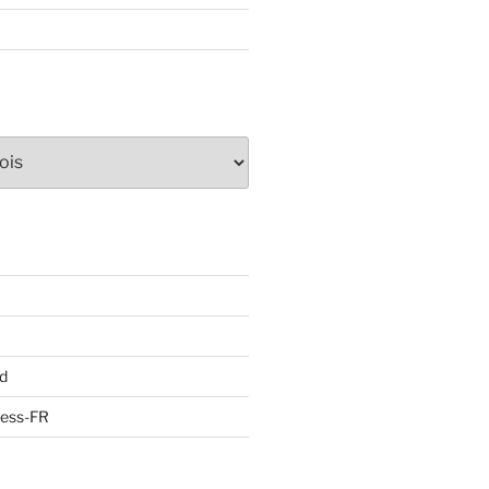
d
ress-FR