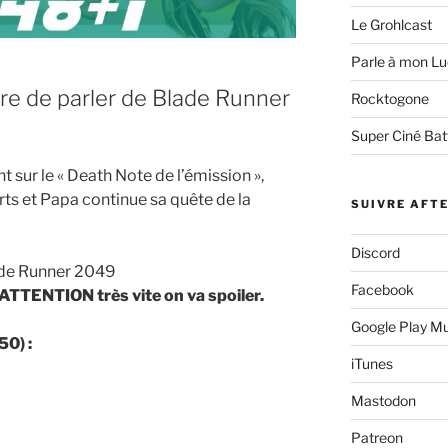
Le Grohlcast
Parle à mon Lu
ure de parler de Blade Runner
Rocktogone
Super Ciné Bat
t sur le « Death Note de l’émission »,
ts et Papa continue sa quête de la
SUIVRE AFT
Discord
de Runner 2049
Facebook
ATTENTION très vite on va spoiler.
Google Play M
0) :
iTunes
Mastodon
Patreon