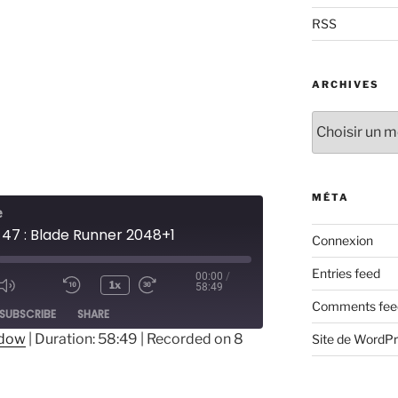
RSS
ARCHIVES
Archives
MÉTA
e
 47 : Blade Runner 2048+1
Connexion
Entries feed
00:00
/
1x
58:49
ode
Comments fee
SUBSCRIBE
SHARE
ndow
|
Duration: 58:49
|
Recorded on 8
Site de WordP