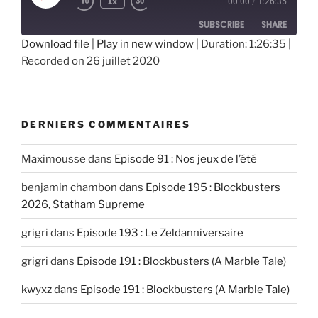
1x
00:00
/
1:26:35
Episode
SUBSCRIBE
SHARE
Download file
|
Play in new window
|
Duration: 1:26:35
|
Recorded on 26 juillet 2020
SHARE
RSS FEED
LINK
EMBED
DERNIERS COMMENTAIRES
Maximousse
dans
Episode 91 : Nos jeux de l’été
benjamin chambon
dans
Episode 195 : Blockbusters
2026, Statham Supreme
grigri
dans
Episode 193 : Le Zeldanniversaire
grigri
dans
Episode 191 : Blockbusters (A Marble Tale)
kwyxz
dans
Episode 191 : Blockbusters (A Marble Tale)