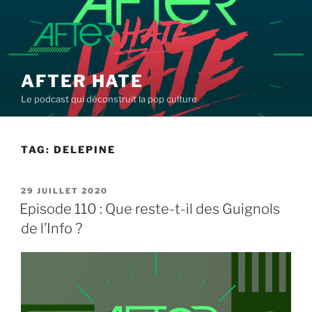
Aller
au
contenu
principal
AFTER HATE
Le podcast qui déconstruit la pop culture
TAG:
DELEPINE
PUBLIÉ
29 JUILLET 2020
LE
Episode 110 : Que reste-t-il des Guignols
de l’Info ?