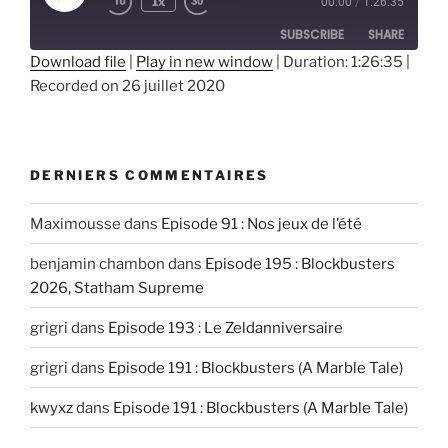
1x
00:00
/
1:26:35
Episode
SUBSCRIBE
SHARE
Download file
|
Play in new window
|
Duration: 1:26:35
|
Recorded on 26 juillet 2020
SHARE
RSS FEED
LINK
EMBED
DERNIERS COMMENTAIRES
Maximousse
dans
Episode 91 : Nos jeux de l’été
benjamin chambon
dans
Episode 195 : Blockbusters
2026, Statham Supreme
grigri
dans
Episode 193 : Le Zeldanniversaire
grigri
dans
Episode 191 : Blockbusters (A Marble Tale)
kwyxz
dans
Episode 191 : Blockbusters (A Marble Tale)