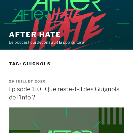
Aller
au
contenu
principal
AFTER HATE
Le podcast qui déconstruit la pop culture
TAG:
GUIGNOLS
PUBLIÉ
29 JUILLET 2020
LE
Episode 110 : Que reste-t-il des Guignols
de l’Info ?