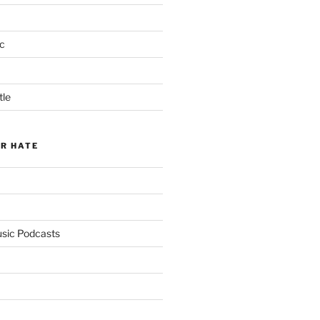
c
tle
ER HATE
usic Podcasts