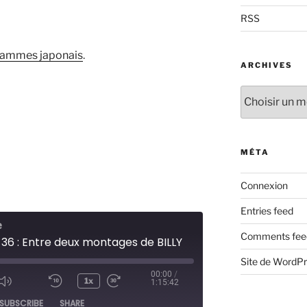
RSS
rammes japonais
.
ARCHIVES
Archives
MÉTA
Connexion
Entries feed
e
Comments fee
 36 : Entre deux montages de BILLY
Site de WordP
00:00
/
1x
1:15:42
ode
SUBSCRIBE
SHARE