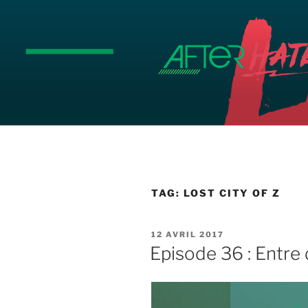
Aller
au
contenu
principal
TAG:
LOST CITY OF Z
PUBLIÉ
12 AVRIL 2017
LE
Episode 36 : Entr