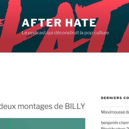
AFTER HATE
Le podcast qui déconstruit la pop culture
DERNIERS C
e deux montages de BILLY
Maximousse
d
benjamin cha
Blockbusters 