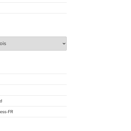
d
ress-FR