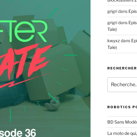
grigri
dans
Epis
grigri
dans
Epis
Tale)
kwyxz
dans
Ep
Tale)
RECHERCHE
Recherche
pour
:
ROBOTICS P
BD Sans Modér
La moto de qui,