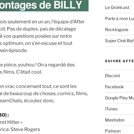
Le Grohlcast
Parle à mon Lu
is seulement en un an, l’équipe d’After
it. Pas de duplex, pas de décalage
Rocktogone
 à vos questions posées sur notre
Super Ciné Bat
as optimum, on s’en excuse et tout
hain épisode.
SUIVRE AFT
 pièce, youhou ! On a regardé des
films. C’était cool.
Discord
n vrac concernant tout, ce sont les
Facebook
le de beaucoup de choses, comics, films,
Google Play M
TeamChats, écoutez donc.
iTunes
0) :
Mastodon
et Hitler »
rica: Steve Rogers
Patreon