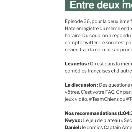
Épisode 36, pour la deuxième fo
Hate enregistre du même endro
horaire. Du coup, on a répondu
compte
twitter
. Le son n’est p
reviendra à la normale au proc
Les actus :
On est dans la même
comédies françaises et d’autres 
La discussion :
Des questions e
vôtres. C’est votre FAQ. On par
jeux vidéo, #TeamChiens ou #
Nos recommandations (1:04:3
Kwyxz :
Le jeu de plateau « Secr
Daniel :
le comics Captain Ame