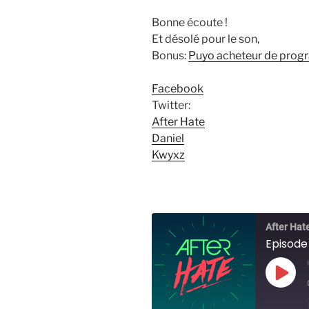
Bonne écoute !
Et désolé pour le son,
Bonus:
Puyo acheteur de prog
Facebook
Twitter:
After Hate
Daniel
Kwyxz
After Hat
Episode
Play
Epis