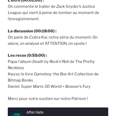
L’intro (00:01:00) :
On commente le trailer de
Zack Snyder’s Justice
League
qui vient à peine de tomber au moment de
l’enregistrement.
La discussion (00:18:00) :
On parle de
Cobra Kai
, notre série du moment. On
adore, on analyse et ATTENTION, on spoile !
Les recos (0:55:00) :
Papa: l’album
Death by Rock’n’Roll
de The Pretty
Reckless
Kwyxz: le livre
Gameboy: the Box Art Collection
de
Bitmap Books
Daniel:
Super Mario 3D World + Bowser’s Fury
Merci pour votre soutien sur notre Patreon !
After Hate