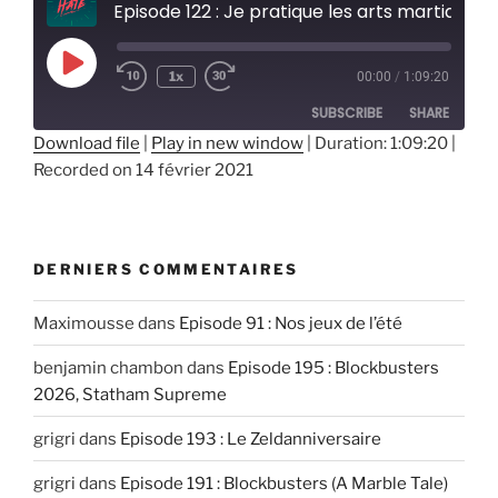
Episode 122 : Je pratique les arts martiaux, judo aikido karaté
Play
1x
00:00
/
1:09:20
Episode
SUBSCRIBE
SHARE
Download file
|
Play in new window
|
Duration: 1:09:20
|
Recorded on 14 février 2021
SHARE
RSS FEED
LINK
EMBED
DERNIERS COMMENTAIRES
Maximousse
dans
Episode 91 : Nos jeux de l’été
benjamin chambon
dans
Episode 195 : Blockbusters
2026, Statham Supreme
grigri
dans
Episode 193 : Le Zeldanniversaire
grigri
dans
Episode 191 : Blockbusters (A Marble Tale)