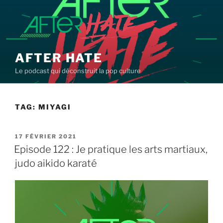
Aller
au
contenu
principal
AFTER HATE
Le podcast qui déconstruit la pop culture
TAG:
MIYAGI
PUBLIÉ
17 FÉVRIER 2021
LE
Episode 122 : Je pratique les arts martiaux,
judo aikido karaté