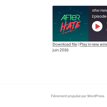
After Hat
Episode 
Play
Epis
Download file
|
Play in new wi
juin 2016
SHARE
RSS FEED
LINK
EMBED
Fièrement propulsé par WordPress