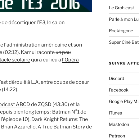
Le Grohlcast
Parle à mon Lu
 de décortiquer l’E3, le salon
Rocktogone
Super Ciné Bat
e l’administration américaine et son
 (02:12). Kamui raconte
un peu
acle scolaire
qui a eu lieu à
l’Opéra
SUIVRE AFT
Discord
’est déroulé à L.A, entre coups de coeur
 (14:22).
Facebook
Google Play M
odcast ABCD
de ZQSD (43:30) et la
depuis bien longtemps : Batman N°1 de
iTunes
s
l’épisode 10
), Dark Knight Returns: The
Mastodon
t Brian Azzarello, A True Batman Story de
Patreon