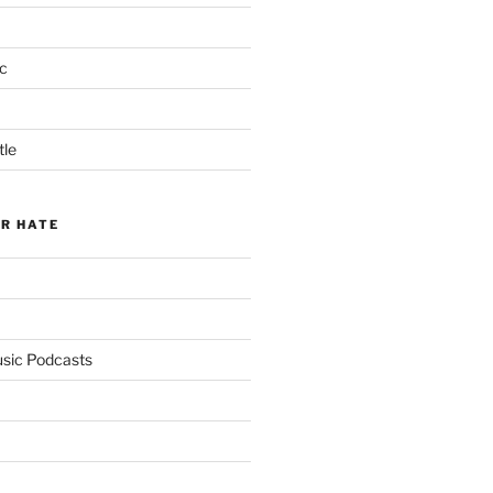
c
tle
ER HATE
usic Podcasts