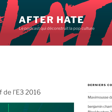
AFTER HATE
Le podcast qui déconstruit la pop culture
DERNIERS C
f de l’E3 2016
Maximousse
d
benjamin cha
Blockbusters 