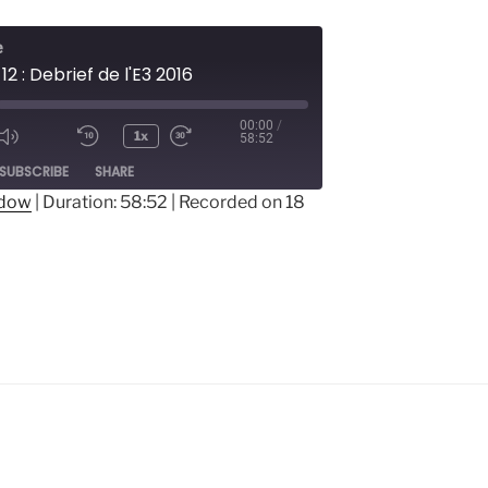
e
12 : Debrief de l'E3 2016
00:00
/
1x
58:52
ode
SUBSCRIBE
SHARE
ndow
|
Duration: 58:52
|
Recorded on 18