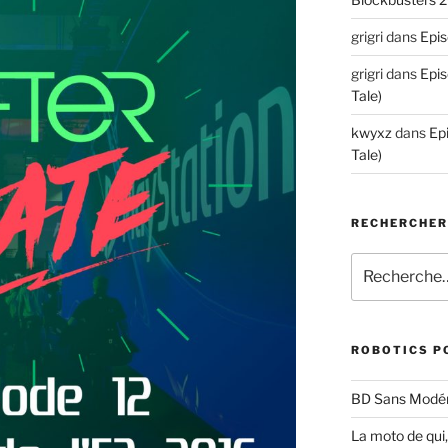
grigri
dans
Epis
grigri
dans
Epis
Tale)
kwyxz
dans
Ep
Tale)
RECHERCHE
Recherche
pour
:
ROBOTICS P
BD Sans Modér
La moto de qui,