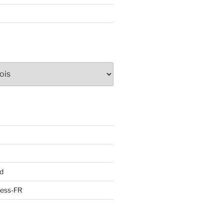
d
ress-FR