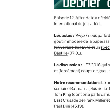
Episode 12, After Hate a décidé
international du jeu vidéo.
Les actus :
Kwyxz nous parle d
goût immodéré de la paperasse
l’ouverture de l’Euro et
un
spect
Bastille
(07:01).
La discussion :
L’E3 2016 qui s
et (forcément) coups de gueule
Notre recommandation :
Le p
semaine Batman la plus riche 
Tom King (dont on a parlé dan
Last Crusade de Frank Miller e
Paul Dini (45:19).