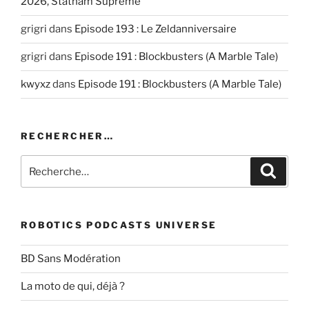
2026, Statham Supreme
grigri
dans
Episode 193 : Le Zeldanniversaire
grigri
dans
Episode 191 : Blockbusters (A Marble Tale)
kwyxz
dans
Episode 191 : Blockbusters (A Marble Tale)
RECHERCHER…
Recherche
Recher
pour
:
ROBOTICS PODCASTS UNIVERSE
BD Sans Modération
La moto de qui, déjà ?