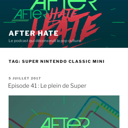
Aller
au
contenu
principal
AFTER HATE
Le podcast qui déconstruit la pop culture
TAG:
SUPER NINTENDO CLASSIC MINI
PUBLIÉ
5 JUILLET 2017
LE
Episode 41 : Le plein de Super