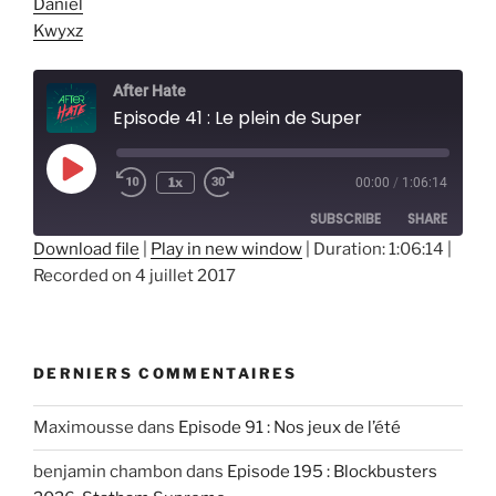
Daniel
Kwyxz
After Hate
Episode 41 : Le plein de Super
Play
1x
00:00
/
1:06:14
Episode
SUBSCRIBE
SHARE
Download file
|
Play in new window
|
Duration: 1:06:14
|
Recorded on 4 juillet 2017
SHARE
RSS FEED
LINK
EMBED
DERNIERS COMMENTAIRES
Maximousse
dans
Episode 91 : Nos jeux de l’été
benjamin chambon
dans
Episode 195 : Blockbusters