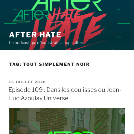
Aller
au
contenu
principal
AFTER HATE
Le podcast qui déconstruit la pop culture
TAG:
TOUT SIMPLEMENT NOIR
PUBLIÉ
15 JUILLET 2020
LE
Episode 109 : Dans les coulisses du Jean-
Luc Azoulay Universe