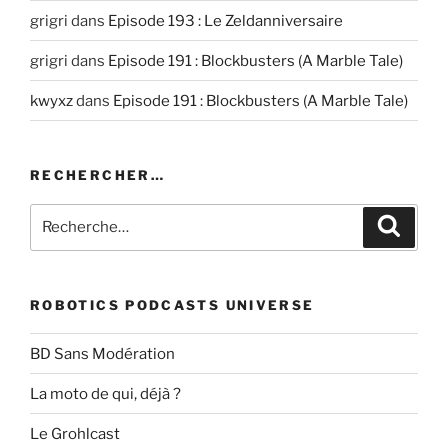
grigri
dans
Episode 193 : Le Zeldanniversaire
grigri
dans
Episode 191 : Blockbusters (A Marble Tale)
kwyxz
dans
Episode 191 : Blockbusters (A Marble Tale)
RECHERCHER…
Recherche
Recher
pour
:
ROBOTICS PODCASTS UNIVERSE
BD Sans Modération
La moto de qui, déjà ?
Le Grohlcast