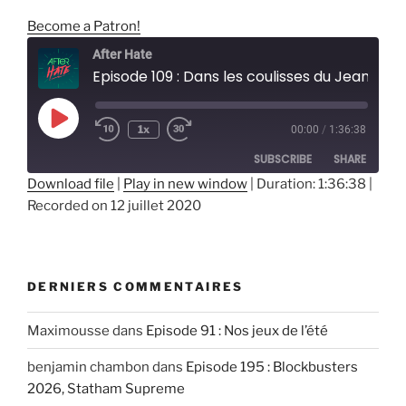
Become a Patron!
After Hate
Episode 109 : Dans les coulisses du Jean-Luc Azoulay Universe
Play
1x
00:00
/
1:36:38
Episode
SUBSCRIBE
SHARE
Download file
|
Play in new window
|
Duration: 1:36:38
|
Recorded on 12 juillet 2020
SHARE
RSS FEED
LINK
EMBED
DERNIERS COMMENTAIRES
Maximousse
dans
Episode 91 : Nos jeux de l’été
benjamin chambon
dans
Episode 195 : Blockbusters
2026, Statham Supreme