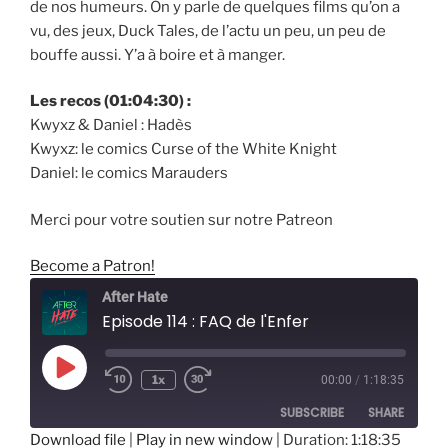
de nos humeurs. On y parle de quelques films qu’on a
vu, des jeux, Duck Tales, de l’actu un peu, un peu de
bouffe aussi. Y’a à boire et à manger.
Les recos (01:04:30) :
Kwyxz & Daniel : Hadès
Kwyxz: le comics Curse of the White Knight
Daniel: le comics Marauders
Merci pour votre soutien sur notre Patreon
Become a Patron!
After Hate
Episode 114 : FAQ de l'Enfer
Play
1x
00:00
/
1:18:35
Episode
SUBSCRIBE
SHARE
Download file
|
Play in new window
|
Duration: 1:18:35