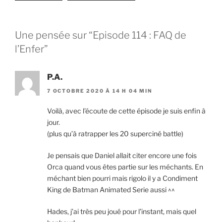
SHARE
RSS FEED
LINK
Une pensée sur “Episode 114 : FAQ de
l’Enfer”
EMBED
P.A.
7 OCTOBRE 2020 À 14 H 04 MIN
Voilà, avec l’écoute de cette épisode je suis enfin à
jour.
(plus qu’à ratrapper les 20 superciné battle)
Je pensais que Daniel allait citer encore une fois
Orca quand vous êtes partie sur les méchants. En
méchant bien pourri mais rigolo il y a Condiment
King de Batman Animated Serie aussi ^^
Hades, j’ai très peu joué pour l’instant, mais quel