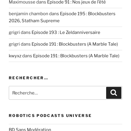
Maximousse
dans
Episode 91 : Nos jeux de l’été
benjamin chambon
dans
Episode 195 : Blockbusters
2026, Statham Supreme
grigri
dans
Episode 193 : Le Zeldanniversaire
grigri
dans
Episode 191 : Blockbusters (A Marble Tale)
kwyxz
dans
Episode 191 : Blockbusters (A Marble Tale)
RECHERCHER…
Recherche
Recher
pour
:
ROBOTICS PODCASTS UNIVERSE
BD Sans Modération