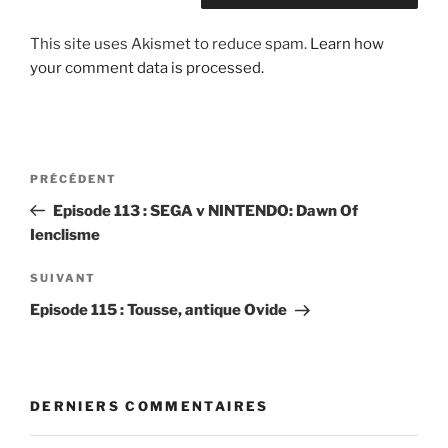
This site uses Akismet to reduce spam.
Learn how
your comment data is processed.
Post
Article
PRÉCÉDENT
navigation
précédent
Episode 113 : SEGA v NINTENDO: Dawn Of
Ienclisme
Article
SUIVANT
suivant
Episode 115 : Tousse, antique Ovide
DERNIERS COMMENTAIRES