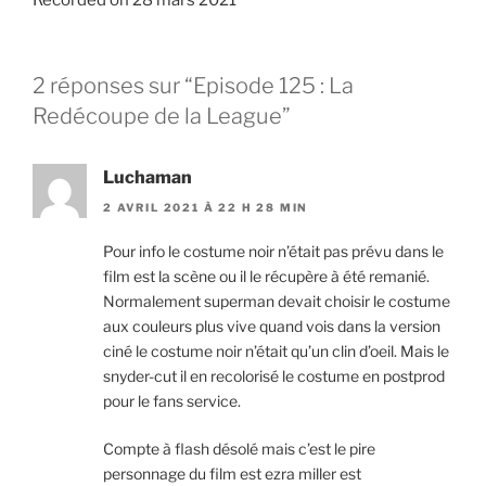
Recorded on 28 mars 2021
SHARE
RSS FEED
LINK
2 réponses sur “Episode 125 : La
EMBED
Redécoupe de la League”
Luchaman
2 AVRIL 2021 À 22 H 28 MIN
Pour info le costume noir n’était pas prévu dans le
film est la scène ou il le récupère à été remanié.
Normalement superman devait choisir le costume
aux couleurs plus vive quand vois dans la version
ciné le costume noir n’était qu’un clin d’oeil. Mais le
snyder-cut il en recolorisé le costume en postprod
pour le fans service.
Compte à flash désolé mais c’est le pire
personnage du film est ezra miller est