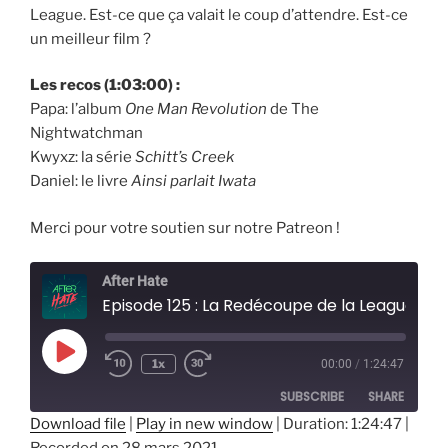
League. Est-ce que ça valait le coup d’attendre. Est-ce
un meilleur film ?
Les recos (1:03:00) :
Papa: l’album
One Man Revolution
de The
Nightwatchman
Kwyxz: la série
Schitt’s Creek
Daniel: le livre
Ainsi parlait Iwata
Merci pour votre soutien sur notre Patreon !
After Hate
Episode 125 : La Redécoupe de la League
Play
1x
00:00
/
1:24:47
Episode
SUBSCRIBE
SHARE
Download file
|
Play in new window
|
Duration: 1:24:47
|