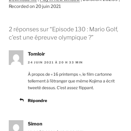
Recorded on 20 juin 2021
SHARE
RSS FEED
LINK
2 réponses sur “Episode 130 : Mario Golf,
EMBED
c’est une épreuve olympique ?”
Tomloir
24 JUIN 2021 À 20 H 33 MIN
À propos de « 16 printemps », le film cartonne
tellement à l’étranger que même Kojima a écrit
tweeté dessus. C’est assez flippant.
Répondre
Simon