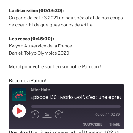
La discussion
(00:13:30) :
On parle de cet E3 2021 un peu spécial et de nos coups
de coeur. Et de quelques coups de griffe.
Les recos (0:45:00) :
Kwyxz: Au service de la France
Daniel: Tokyo Olympics 2020
Merci pour votre soutien sur notre Patreon !
Become a Patron!
After Hate
Episode 130 : Mario Golf, c'est une épreuve olympique ?
Play
1x
00:00
/
1:02:39
Episode
SUBSCRIBE
SHARE
Download file
|
Play in new window
|
Duration: 1:02:39
|