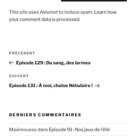
This site uses Akismet to reduce spam.
Learn how
your comment data is processed.
Post
Article
PRÉCÉDENT
navigation
précédent
Episode 129 : Du sang, des larmes
Article
SUIVANT
suivant
Episode 131 : À moi, chaîne Nébulaire !
DERNIERS COMMENTAIRES
Maximousse
dans
Episode 91 : Nos jeux de l’été