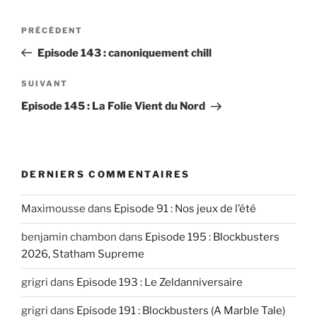
Post
Article
PRÉCÉDENT
navigation
précédent
Episode 143 : canoniquement chill
Article
SUIVANT
suivant
Episode 145 : La Folie Vient du Nord
DERNIERS COMMENTAIRES
Maximousse
dans
Episode 91 : Nos jeux de l’été
benjamin chambon
dans
Episode 195 : Blockbusters
2026, Statham Supreme
grigri
dans
Episode 193 : Le Zeldanniversaire
grigri
dans
Episode 191 : Blockbusters (A Marble Tale)