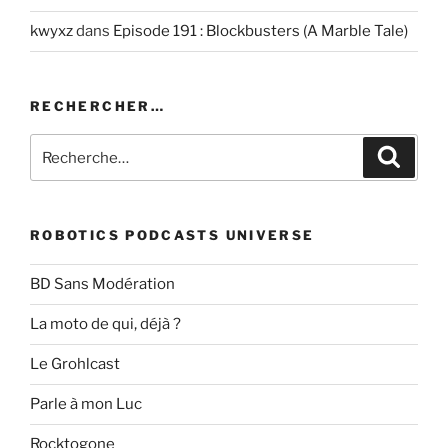
kwyxz
dans
Episode 191 : Blockbusters (A Marble Tale)
RECHERCHER…
Recherche
Recher
pour
:
ROBOTICS PODCASTS UNIVERSE
BD Sans Modération
La moto de qui, déjà ?
Le Grohlcast
Parle à mon Luc
Rocktogone