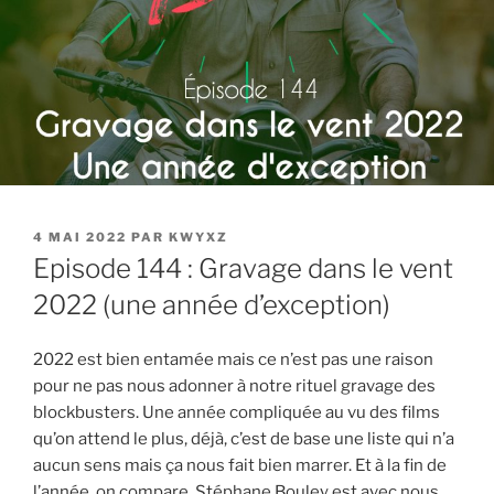
PUBLIÉ
4 MAI 2022
PAR
KWYXZ
LE
Episode 144 : Gravage dans le vent
2022 (une année d’exception)
2022 est bien entamée mais ce n’est pas une raison
pour ne pas nous adonner à notre rituel gravage des
blockbusters. Une année compliquée au vu des films
qu’on attend le plus, déjà, c’est de base une liste qui n’a
aucun sens mais ça nous fait bien marrer. Et à la fin de
l’année, on compare. Stéphane Bouley est avec nous