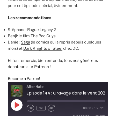
pour cet épisode spécial, évidemment.
Les recommandations:
Stéphane:
Rogue Legacy 2
Benji: le film
The Bad Guys
Daniel:
Saga
(le comics qui a repris depuis quelques
mois) et
Dark Knights of Steel
chez DC.
Et l’on remercie, bien entendu, tous
nos généreux
donateurs sur Patreon
!
Become a Patron!
After Hate
Episode 144 : Gravage dans le vent 2022 (une année d'exception)
Play
1x
00:00
/
1:25:23
Episode