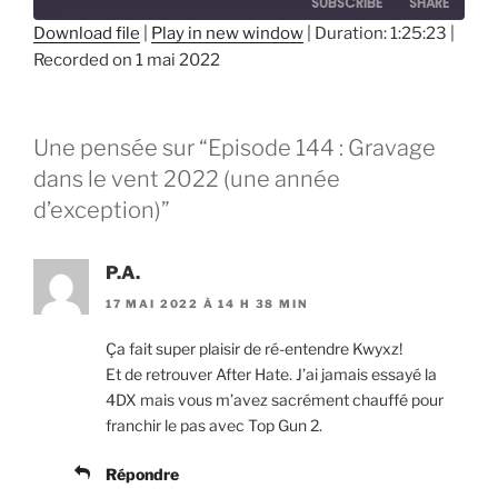
SUBSCRIBE
SHARE
Download file
|
Play in new window
|
Duration: 1:25:23
|
Recorded on 1 mai 2022
SHARE
RSS FEED
LINK
Une pensée sur “Episode 144 : Gravage
EMBED
dans le vent 2022 (une année
d’exception)”
P.A.
17 MAI 2022 À 14 H 38 MIN
Ça fait super plaisir de ré-entendre Kwyxz!
Et de retrouver After Hate. J’ai jamais essayé la
4DX mais vous m’avez sacrément chauffé pour
franchir le pas avec Top Gun 2.
Répondre