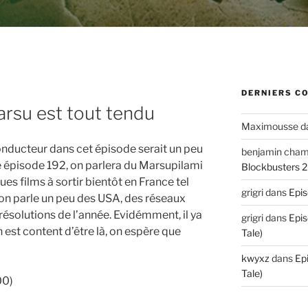
DERNIERS C
arsu est tout tendu
Maximousse
d
l conducteur dans cet épisode serait un peu
benjamin cha
 épisode 192, on parlera du Marsupilami
Blockbusters 
es films à sortir bientôt en France tel
grigri
dans
Epis
, on parle un peu des USA, des réseaux
résolutions de l’année. Evidémment, il ya
grigri
dans
Epis
 est content d’être là, on espère que
Tale)
kwyxz
dans
Ep
Tale)
00)