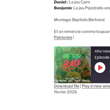
Daniel :
Le jeu Cairn
Benjamin
: Le jeu Pipistrello a
Montage: Baptiste Bertrand
Et on remercie comme toujou
Patreotes
!
After Hat
Episode 
Play
Epis
Download file
|
Play in new wi
février 2026
SHARE
RSS FEED
LINK