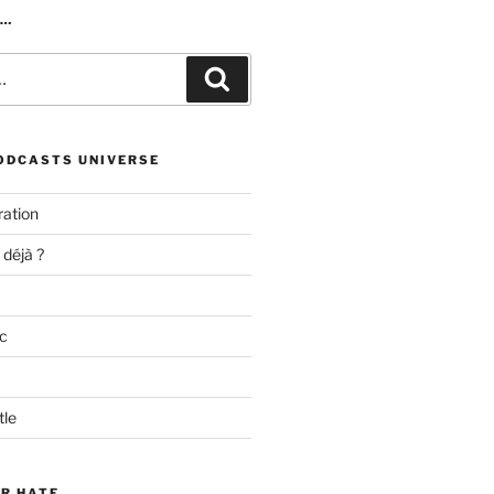
R…
Recherche
ODCASTS UNIVERSE
ation
 déjà ?
c
tle
ER HATE