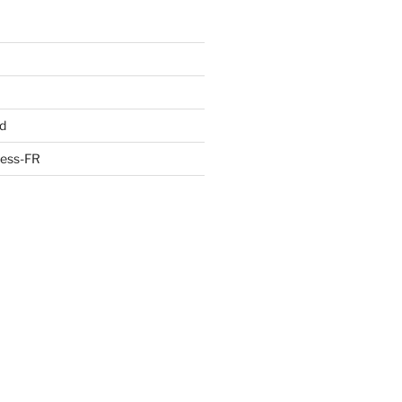
d
ress-FR