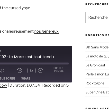
RECHERCHE
nd the cursed yoyo
Recherche
pour
:
rs chaleureusement
nos généreux
ROBOTICS P
BD Sans Modér
e
192 : Le Marsu est tout tendu
La moto de qui,
Le Grohlcast
00:00
/
1x
1:07:34
Parle à mon Lu
ode
SUBSCRIBE
SHARE
Rocktogone
ndow
|
Duration: 1:07:34
|
Recorded on 5
Super Ciné Bat
SUIVRE AFT