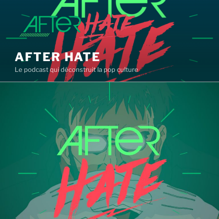
Aller
au
contenu
principal
AFTER HATE
Le podcast qui déconstruit la pop culture