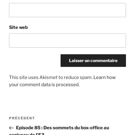
Site web
This site uses Akismet to reduce spam.
Learn how
your comment data is processed.
Post
Article
PRÉCÉDENT
navigation
précédent
Episode 85 : Des sommets du box-office au
caniveau de l’E3