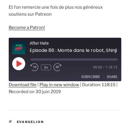
Et l’on remercie une fois de plus nos généreux
soutiens sur Patreon
Become a Patron!
After Hate
Episode 86 : Monte dans le robot, Shinji
Play
1x
00:00
/
1:18:15
Episode
SUBSCRIBE
SHARE
Download file
|
Play in new window
|
Duration: 1:18:15
|
Recorded on 30 juin 2019
SHARE
RSS FEED
LINK
EMBED
ÉTIQUETTES
EVANGELION