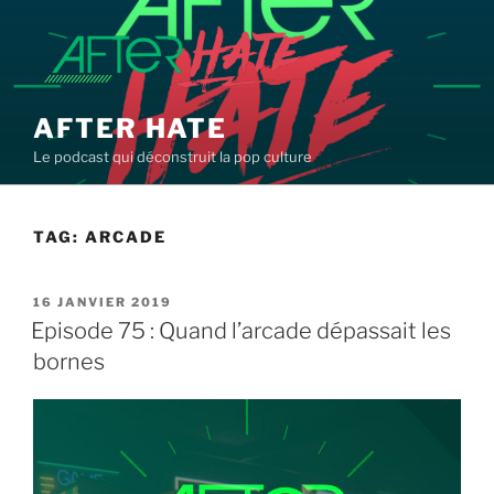
Aller
au
contenu
principal
AFTER HATE
Le podcast qui déconstruit la pop culture
TAG:
ARCADE
PUBLIÉ
16 JANVIER 2019
LE
Episode 75 : Quand l’arcade dépassait les
bornes