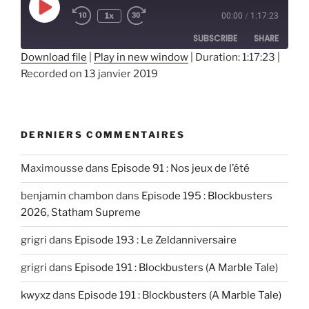
Play
1x
00:00
/
1:17:23
Episode
SUBSCRIBE
SHARE
Download file
|
Play in new window
|
Duration: 1:17:23
|
Recorded on 13 janvier 2019
SHARE
RSS FEED
LINK
EMBED
DERNIERS COMMENTAIRES
Maximousse
dans
Episode 91 : Nos jeux de l’été
benjamin chambon
dans
Episode 195 : Blockbusters
2026, Statham Supreme
grigri
dans
Episode 193 : Le Zeldanniversaire
grigri
dans
Episode 191 : Blockbusters (A Marble Tale)
kwyxz
dans
Episode 191 : Blockbusters (A Marble Tale)