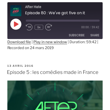
After Hate
Episode 80 : We've got five on it
Play
1x
00:00
/
59:42
Episode
SUBSCRIBE
SHARE
Download file
|
Play in new window
|
Duration: 59:42
|
Recorded on 24 mars 2019
SHARE
RSS FEED
LINK
PUBLIÉ
13 AVRIL 2016
EMBED
LE
Episode 5 : les comédies made in France