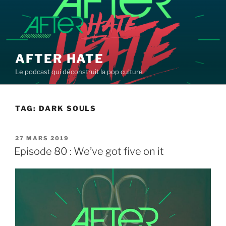
Aller
au
contenu
principal
AFTER HATE
Le podcast qui déconstruit la pop culture
TAG:
DARK SOULS
PUBLIÉ
27 MARS 2019
LE
Episode 80 : We’ve got five on it