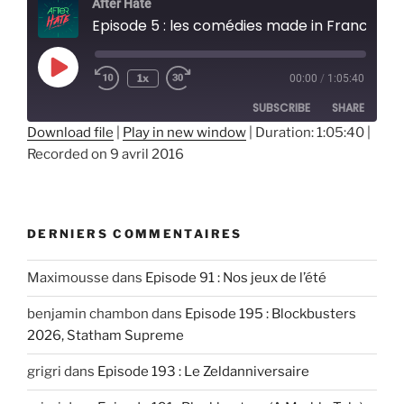
After Hate
Episode 5 : les comédies made in France
Play
1x
00:00
/
1:05:40
Episode
SUBSCRIBE
SHARE
Download file
|
Play in new window
|
Duration: 1:05:40
|
Recorded on 9 avril 2016
SHARE
RSS FEED
LINK
EMBED
DERNIERS COMMENTAIRES
Maximousse
dans
Episode 91 : Nos jeux de l’été
benjamin chambon
dans
Episode 195 : Blockbusters
2026, Statham Supreme
grigri
dans
Episode 193 : Le Zeldanniversaire