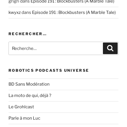
grigri
dans
Episode 191 : Blockbusters (A Marble Tale)
kwyxz
dans
Episode 191 : Blockbusters (A Marble Tale)
RECHERCHER…
Recherche
Recher
pour
:
ROBOTICS PODCASTS UNIVERSE
BD Sans Modération
La moto de qui, déjà ?
Le Grohlcast
Parle à mon Luc