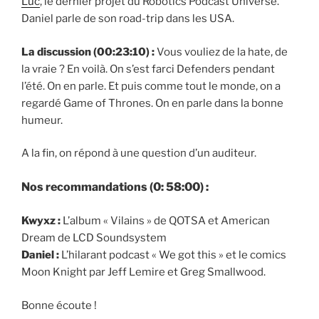
Luc
, le dernier projet du Robotics Podcast Universe.
Daniel parle de son road-trip dans les USA.
La discussion (00:23:10) :
Vous vouliez de la hate, de
la vraie ? En voilà. On s’est farci Defenders pendant
l’été. On en parle. Et puis comme tout le monde, on a
regardé Game of Thrones. On en parle dans la bonne
humeur.
A la fin, on répond à une question d’un auditeur.
Nos recommandations (0: 58:00) :
Kwyxz :
L’album « Vilains » de QOTSA
et American
Dream de LCD Soundsystem
Daniel :
L’hilarant podcast « We got this » et le comics
Moon Knight par Jeff Lemire et Greg Smallwood.
Bonne écoute !