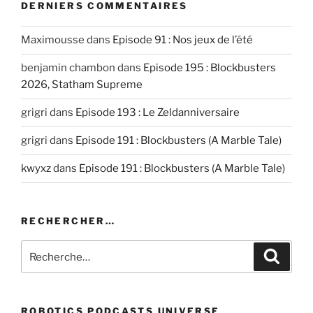
EMBED
DERNIERS COMMENTAIRES
Maximousse
dans
Episode 91 : Nos jeux de l’été
benjamin chambon
dans
Episode 195 : Blockbusters
2026, Statham Supreme
grigri
dans
Episode 193 : Le Zeldanniversaire
grigri
dans
Episode 191 : Blockbusters (A Marble Tale)
kwyxz
dans
Episode 191 : Blockbusters (A Marble Tale)
RECHERCHER…
Recherche
Recher
pour
:
ROBOTICS PODCASTS UNIVERSE