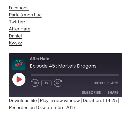
Facebook
Parle à mon Luc
Twitter:
After Hate
Daniel
Kwyxz
After Hate
Episode 45 : Mortels Dragons
Play
1x
00:00
/
1:14:25
Episode
SUBSCRIBE
SHARE
Download file
|
Play in new window
|
Duration: 1:14:25
|
Recorded on 10 septembre 2017
SHARE
RSS FEED
LINK