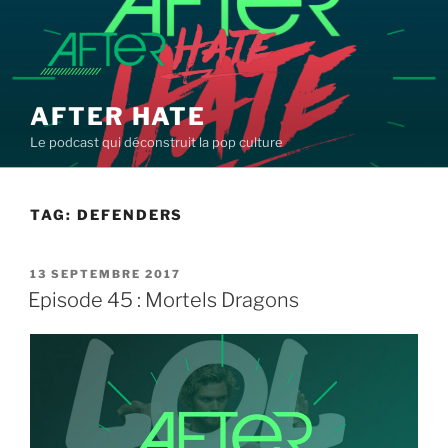
Aller
au
contenu
principal
AFTER HATE
Le podcast qui déconstruit la pop culture
TAG:
DEFENDERS
PUBLIÉ
13 SEPTEMBRE 2017
LE
Episode 45 : Mortels Dragons