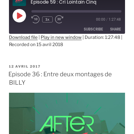
Episode 59 : Cri Lointain Cinq
Play
1x
00:00
/
1:27:48
Episode
SUBSCRIBE
SHARE
Download file
|
Play in new window
|
Duration: 1:27:48
|
Recorded on 15 avril 2018
SHARE
RSS FEED
LINK
PUBLIÉ
12 AVRIL 2017
EMBED
LE
Episode 36 : Entre deux montages de
BILLY