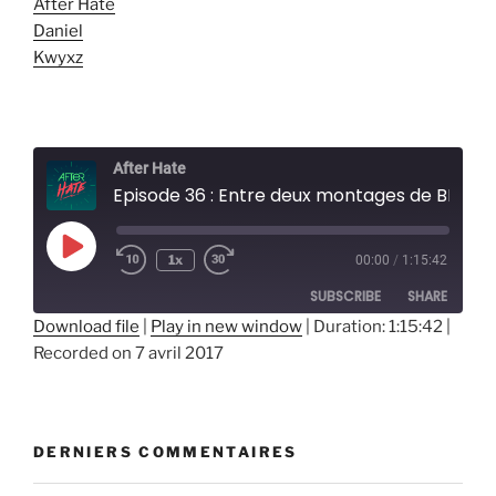
After Hate
Daniel
Kwyxz
After Hate
Episode 36 : Entre deux montages de BILLY
Play
1x
00:00
/
1:15:42
Episode
SUBSCRIBE
SHARE
Download file
|
Play in new window
|
Duration: 1:15:42
|
Recorded on 7 avril 2017
SHARE
RSS FEED
LINK
EMBED
DERNIERS COMMENTAIRES