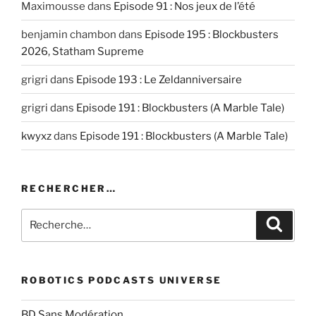
Maximousse
dans
Episode 91 : Nos jeux de l’été
benjamin chambon
dans
Episode 195 : Blockbusters
2026, Statham Supreme
grigri
dans
Episode 193 : Le Zeldanniversaire
grigri
dans
Episode 191 : Blockbusters (A Marble Tale)
kwyxz
dans
Episode 191 : Blockbusters (A Marble Tale)
RECHERCHER…
Recherche
Recher
pour
:
ROBOTICS PODCASTS UNIVERSE
BD Sans Modération