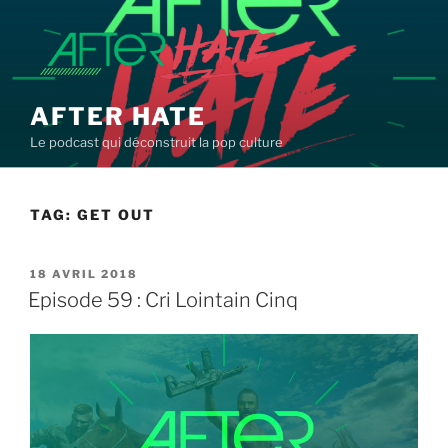
Aller
au
contenu
principal
AFTER HATE
Le podcast qui déconstruit la pop culture
TAG:
GET OUT
PUBLIÉ
18 AVRIL 2018
LE
Episode 59 : Cri Lointain Cinq