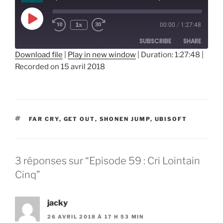
Play
1x
00:00
/
1:27:48
Episode
SUBSCRIBE
SHARE
Download file
|
Play in new window
|
Duration: 1:27:48
|
Recorded on 15 avril 2018
SHARE
RSS FEED
LINK
EMBED
ÉTIQUETTES
FAR CRY
,
GET OUT
,
SHONEN JUMP
,
UBISOFT
3 réponses sur “Episode 59 : Cri Lointain
Cinq”
jacky
26 AVRIL 2018 À 17 H 53 MIN