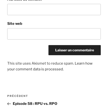
Site web
This site uses Akismet to reduce spam.
Learn how
your comment data is processed.
Post
Article
PRÉCÉDENT
navigation
précédent
Episode 58 : RPU vs. RPO