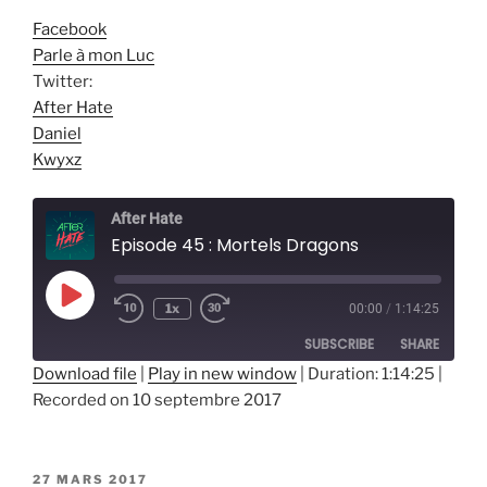
Facebook
Parle à mon Luc
Twitter:
After Hate
Daniel
Kwyxz
After Hate
Episode 45 : Mortels Dragons
Play
1x
00:00
/
1:14:25
Episode
SUBSCRIBE
SHARE
Download file
|
Play in new window
|
Duration: 1:14:25
|
Recorded on 10 septembre 2017
SHARE
RSS FEED
LINK
PUBLIÉ
27 MARS 2017