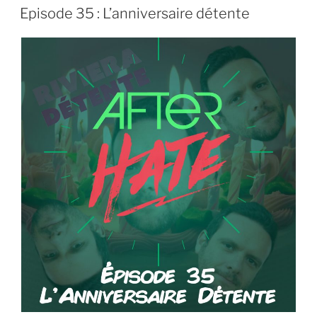
EMBED
LE
Episode 35 : L’anniversaire détente