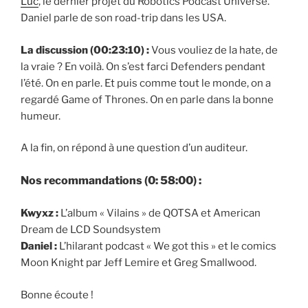
Luc
, le dernier projet du Robotics Podcast Universe.
Daniel parle de son road-trip dans les USA.
La discussion (00:23:10) :
Vous vouliez de la hate, de
la vraie ? En voilà. On s’est farci Defenders pendant
l’été. On en parle. Et puis comme tout le monde, on a
regardé Game of Thrones. On en parle dans la bonne
humeur.
A la fin, on répond à une question d’un auditeur.
Nos recommandations (0: 58:00) :
Kwyxz :
L’album « Vilains » de QOTSA
et American
Dream de LCD Soundsystem
Daniel :
L’hilarant podcast « We got this » et le comics
Moon Knight par Jeff Lemire et Greg Smallwood.
Bonne écoute !