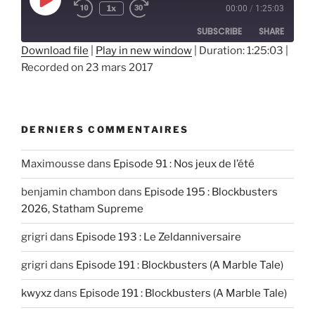
Play
1x
00:00
/
1:25:03
Episode
SUBSCRIBE
SHARE
Download file
|
Play in new window
|
Duration: 1:25:03
|
Recorded on 23 mars 2017
SHARE
RSS FEED
LINK
EMBED
DERNIERS COMMENTAIRES
Maximousse
dans
Episode 91 : Nos jeux de l’été
benjamin chambon
dans
Episode 195 : Blockbusters
2026, Statham Supreme
grigri
dans
Episode 193 : Le Zeldanniversaire
grigri
dans
Episode 191 : Blockbusters (A Marble Tale)
kwyxz
dans
Episode 191 : Blockbusters (A Marble Tale)