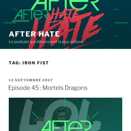
Aller
au
contenu
principal
AFTER HATE
Le podcast qui déconstruit la pop culture
TAG:
IRON FIST
PUBLIÉ
13 SEPTEMBRE 2017
LE
Episode 45 : Mortels Dragons