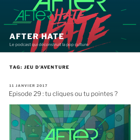
Aller
au
contenu
principal
AFTER HATE
Le podcast qui déconstruit la pop culture
TAG:
JEU D’AVENTURE
PUBLIÉ
11 JANVIER 2017
LE
Episode 29 : tu cliques ou tu pointes ?