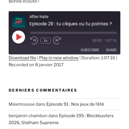
Bonne écoute !
After Hate
Episode 29 : tu cliques ou tu pointes ?
Play
1x
00:00
/
1:07:16
Episode
SUBSCRIBE
SHARE
Download file
|
Play in new window
|
Duration: 1:07:16
|
Recorded on 8 janvier 2017
SHARE
RSS FEED
LINK
EMBED
DERNIERS COMMENTAIRES
Maximousse
dans
Episode 91 : Nos jeux de l’été
benjamin chambon
dans
Episode 195 : Blockbusters
2026, Statham Supreme