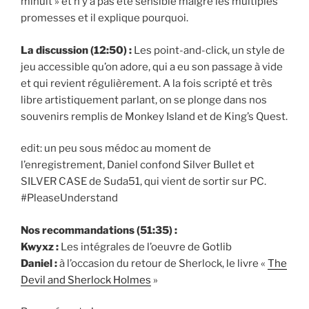
minuit » et n’y a pas été sensible malgré les multiples
promesses et il explique pourquoi.
La discussion (12:50) :
Les point-and-click, un style de
jeu accessible qu’on adore, qui a eu son passage à vide
et qui revient régulièrement. A la fois scripté et très
libre artistiquement parlant, on se plonge dans nos
souvenirs remplis de Monkey Island et de King’s Quest.
edit: un peu sous médoc au moment de
l’enregistrement, Daniel confond Silver Bullet et
SILVER CASE de Suda51, qui vient de sortir sur PC.
#PleaseUnderstand
Nos recommandations (51:35) :
Kwyxz :
Les intégrales de l’oeuvre de Gotlib
Daniel :
à l’occasion du retour de Sherlock, le livre «
The
Devil and Sherlock Holmes
»