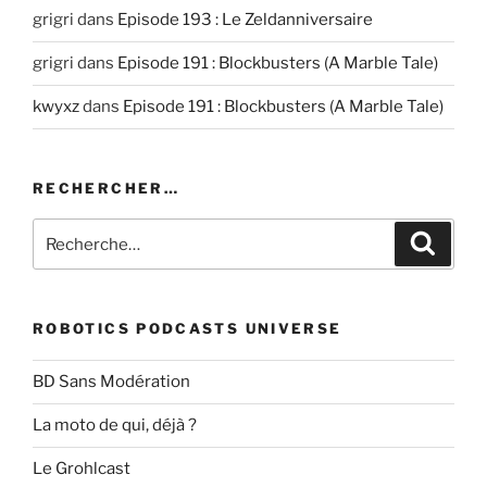
grigri
dans
Episode 193 : Le Zeldanniversaire
grigri
dans
Episode 191 : Blockbusters (A Marble Tale)
kwyxz
dans
Episode 191 : Blockbusters (A Marble Tale)
RECHERCHER…
Recherche
Recher
pour
:
ROBOTICS PODCASTS UNIVERSE
BD Sans Modération
La moto de qui, déjà ?
Le Grohlcast