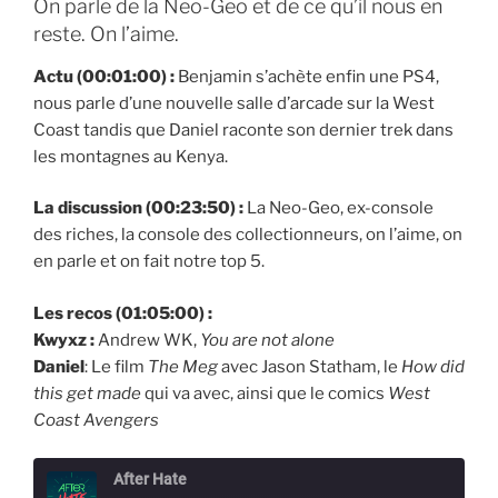
On parle de la Neo-Geo et de ce qu’il nous en
reste. On l’aime.
Actu (00:01:00) :
Benjamin s’achète enfin une PS4,
nous parle d’une nouvelle salle d’arcade sur la West
Coast tandis que Daniel raconte son dernier trek dans
les montagnes au Kenya.
La discussion (00:23:50) :
La Neo-Geo, ex-console
des riches, la console des collectionneurs, on l’aime, on
en parle et on fait notre top 5.
Les recos (01:05:00) :
Kwyxz :
Andrew WK,
You are not alone
Daniel
: Le film
The Meg
avec Jason Statham, le
How did
this get made
qui va avec, ainsi que le comics
West
Coast Avengers
After Hate