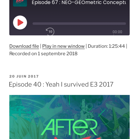
Episode 67 : NEO-GEOmetric Conceptualism
Play
00:00
Episode
/
1x
1:25:44
Download file
|
Play in new window
|
Duration: 1:25:44
|
Recorded on 1 septembre 2018
SHARE
RSS FEED
PUBLIÉ
20 JUIN 2017
SUBSCRIBE
LE
Episode 40 : Yeah I survived E3 2017
SHARE
LINK
EMBED