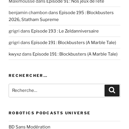
Maximousse
dans
Episode 91 : Nos jeux de l’été
EMBED
benjamin chambon
dans
Episode 195 : Blockbusters
2026, Statham Supreme
grigri
dans
Episode 193 : Le Zeldanniversaire
grigri
dans
Episode 191 : Blockbusters (A Marble Tale)
kwyxz
dans
Episode 191 : Blockbusters (A Marble Tale)
RECHERCHER…
Recherche
Recher
pour
:
ROBOTICS PODCASTS UNIVERSE
BD Sans Modération