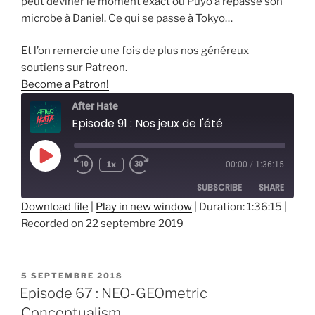
peut deviner le moment exact où Puyo a repassé son
microbe à Daniel. Ce qui se passe à Tokyo…
Et l’on remercie une fois de plus nos généreux
soutiens sur Patreon.
Become a Patron!
After Hate
Episode 91 : Nos jeux de l'été
Play
1x
00:00
/
1:36:15
Episode
SUBSCRIBE
SHARE
Download file
|
Play in new window
|
Duration: 1:36:15
|
Recorded on 22 septembre 2019
SHARE
RSS FEED
LINK
PUBLIÉ
5 SEPTEMBRE 2018
EMBED
LE
Episode 67 : NEO-GEOmetric
Conceptualism