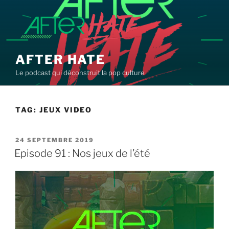
Aller
au
contenu
principal
AFTER HATE
Le podcast qui déconstruit la pop culture
TAG:
JEUX VIDEO
PUBLIÉ
24 SEPTEMBRE 2019
LE
Episode 91 : Nos jeux de l’été