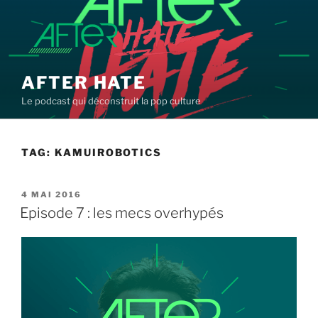
Aller
au
contenu
principal
AFTER HATE
Le podcast qui déconstruit la pop culture
TAG:
KAMUIROBOTICS
PUBLIÉ
4 MAI 2016
LE
Episode 7 : les mecs overhypés