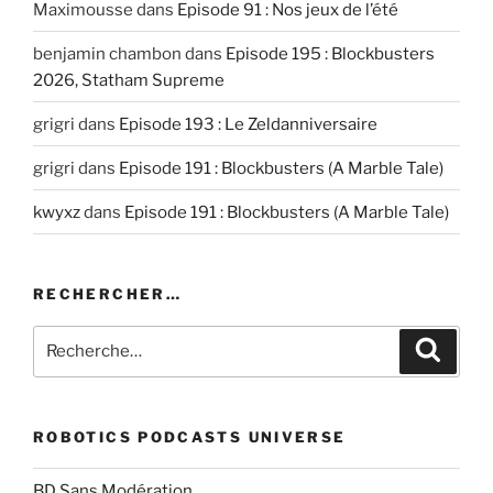
Maximousse
dans
Episode 91 : Nos jeux de l’été
benjamin chambon
dans
Episode 195 : Blockbusters
2026, Statham Supreme
grigri
dans
Episode 193 : Le Zeldanniversaire
grigri
dans
Episode 191 : Blockbusters (A Marble Tale)
kwyxz
dans
Episode 191 : Blockbusters (A Marble Tale)
RECHERCHER…
Recherche
Recher
pour
:
ROBOTICS PODCASTS UNIVERSE
BD Sans Modération