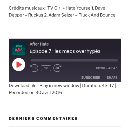
Crédits musicaux :
TV Girl – Hate Yourself,
Dave
Depper – Ruckus 2,
Adam Selzer – Pluck And Bounce
After Hate
Episode 7 : les mecs overhypés
Play
1x
00:00
/
43:47
Episode
SUBSCRIBE
SHARE
Download file
|
Play in new window
|
Duration: 43:47
|
Recorded on 30 avril 2016
SHARE
RSS FEED
LINK
EMBED
DERNIERS COMMENTAIRES