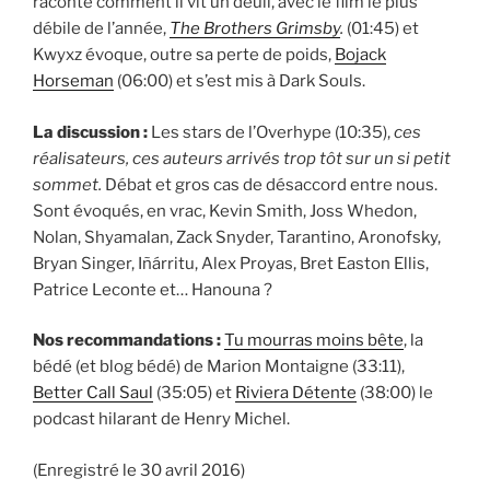
raconte comment il vit un deuil, avec le film le plus
débile de l’année,
The Brothers Grimsby
.
(01:45) et
Kwyxz évoque, outre sa perte de poids,
Bojack
Horseman
(06:00) et s’est mis à Dark Souls.
La discussion :
Les stars de l’Overhype (10:35),
ces
réalisateurs, ces auteurs arrivés trop tôt sur un si petit
sommet.
Débat et gros cas de désaccord entre nous.
Sont évoqués, en vrac, Kevin Smith, Joss Whedon,
Nolan, Shyamalan, Zack Snyder, Tarantino, Aronofsky,
Bryan Singer, Iñárritu, Alex Proyas, Bret Easton Ellis,
Patrice Leconte et… Hanouna ?
Nos recommandations :
Tu mourras moins bête
, la
bédé (et blog bédé) de Marion Montaigne (33:11),
Better Call Saul
(35:05) et
Riviera Détente
(38:00) le
podcast hilarant de Henry Michel.
(Enregistré le 30 avril 2016)