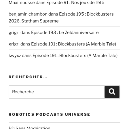
Maximousse
dans
Episode 91 : Nos jeux de l’été
benjamin chambon
dans
Episode 195 : Blockbusters
2026, Statham Supreme
grigri
dans
Episode 193 : Le Zeldanniversaire
grigri
dans
Episode 191 : Blockbusters (A Marble Tale)
kwyxz
dans
Episode 191 : Blockbusters (A Marble Tale)
RECHERCHER…
Recherche
Recher
pour
:
ROBOTICS PODCASTS UNIVERSE
BD Sans Modération