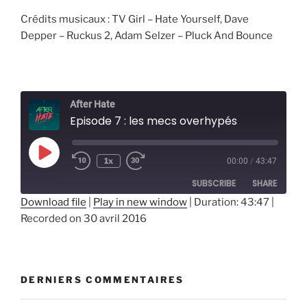
Crédits musicaux :
TV Girl – Hate Yourself,
Dave
Depper – Ruckus 2,
Adam Selzer – Pluck And Bounce
After Hate
Episode 7 : les mecs overhypés
Play
1x
00:00
/
43:47
Episode
SUBSCRIBE
SHARE
Download file
|
Play in new window
|
Duration: 43:47
|
Recorded on 30 avril 2016
SHARE
RSS FEED
LINK
EMBED
DERNIERS COMMENTAIRES