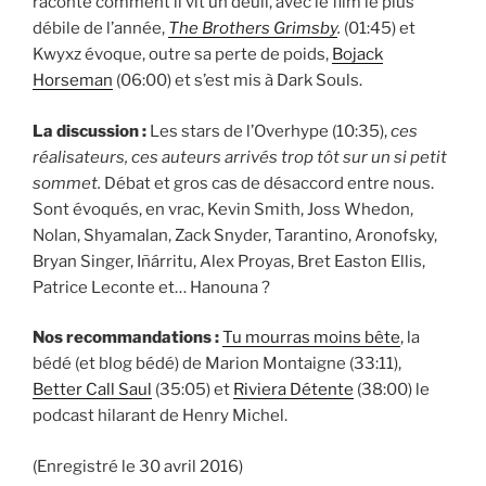
raconte comment il vit un deuil, avec le film le plus
débile de l’année,
The Brothers Grimsby
.
(01:45) et
Kwyxz évoque, outre sa perte de poids,
Bojack
Horseman
(06:00) et s’est mis à Dark Souls.
La discussion :
Les stars de l’Overhype (10:35),
ces
réalisateurs, ces auteurs arrivés trop tôt sur un si petit
sommet.
Débat et gros cas de désaccord entre nous.
Sont évoqués, en vrac, Kevin Smith, Joss Whedon,
Nolan, Shyamalan, Zack Snyder, Tarantino, Aronofsky,
Bryan Singer, Iñárritu, Alex Proyas, Bret Easton Ellis,
Patrice Leconte et… Hanouna ?
Nos recommandations :
Tu mourras moins bête
, la
bédé (et blog bédé) de Marion Montaigne (33:11),
Better Call Saul
(35:05) et
Riviera Détente
(38:00) le
podcast hilarant de Henry Michel.
(Enregistré le 30 avril 2016)