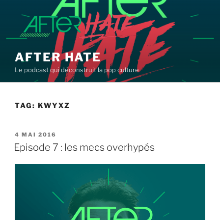
Aller
au
contenu
principal
AFTER HATE
Le podcast qui déconstruit la pop culture
TAG:
KWYXZ
PUBLIÉ
4 MAI 2016
LE
Episode 7 : les mecs overhypés