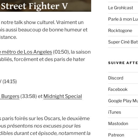
Le Grohlcast
Parle à mon Lu
notre talk show culturel. Vraiment un
ais aussi beaucoup de bonne humeur et
Rocktogone
istance.
Super Ciné Bat
de métro de Los Angeles
(01:50), la saison
ubliés, forcément et des paris de hater
SUIVRE AFT
Discord
 (14:15)
Facebook
 Burgers
(33:58) et
Midnight Special
Google Play M
iTunes
es paris foirés sur les Oscars, le deuxième
Mastodon
us présentons nos excuses pour les
dibles durant cet épisode, notamment la
Patreon