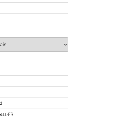
d
ress-FR