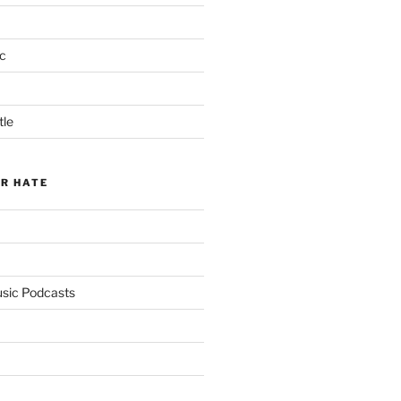
c
tle
ER HATE
usic Podcasts