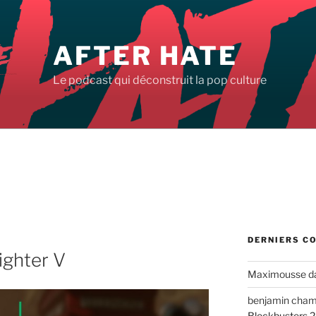
AFTER HATE
Le podcast qui déconstruit la pop culture
DERNIERS C
Fighter V
Maximousse
d
benjamin cha
Blockbusters 