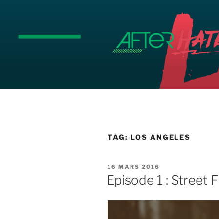
Aller
au
contenu
principal
TAG:
LOS ANGELES
PUBLIÉ
16 MARS 2016
LE
Episode 1 : Street 