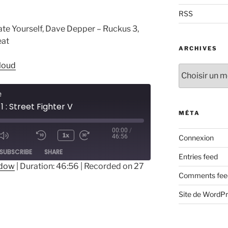
RSS
ate Yourself, Dave Depper – Ruckus 3,
eat
ARCHIVES
loud
Archives
e
1 : Street Fighter V
MÉTA
00:00
/
1x
46:56
Connexion
ode
SUBSCRIBE
SHARE
Entries feed
ndow
|
Duration: 46:56
|
Recorded on 27
Comments fee
Site de WordP