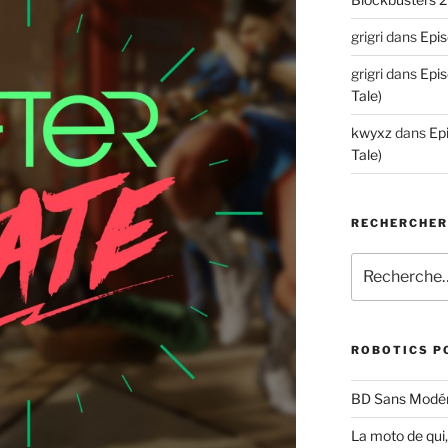
grigri
dans
Epis
grigri
dans
Epis
Tale)
kwyxz
dans
Ep
Tale)
RECHERCHE
Recherche
pour
:
ROBOTICS P
BD Sans Modér
La moto de qui,