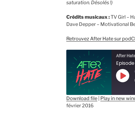
saturation. Désolés !)
Crédits musicaux :
TV Girl – H
Dave Depper – Motivational B
Retrouvez After Hate sur podC
After Hat
Episode 
Play
Epis
Download file
|
Play in new wi
février 2016
SHARE
RSS FEED
LINK
EMBED