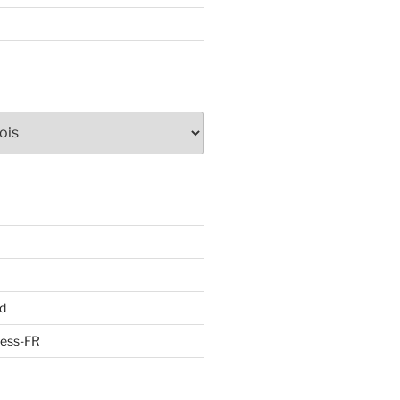
d
ress-FR