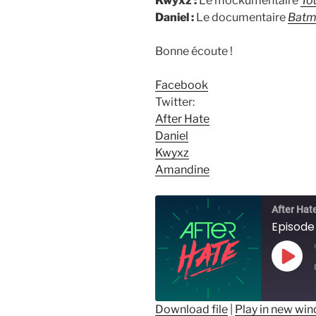
Kwyxz :
Le mockumentaire
To
Daniel :
Le documentaire
Batma
Bonne écoute !
Facebook
Twitter:
After Hate
Daniel
Kwyxz
Amandine
After Hat
Episode
Play
Epis
Download file
|
Play in new wi