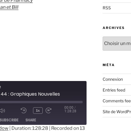
ur de Pharmacy
n et Bill
RSS
ARCHIVES
Archives
MÉTA
Connexion
e
Entries feed
 44 : Graphiques Nouvelles
Comments fee
00:00
/
1x
Site de WordP
1:28:28
ode
SUBSCRIBE
SHARE
ndow
|
Duration: 1:28:28
|
Recorded on 13