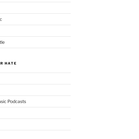
c
tle
ER HATE
usic Podcasts