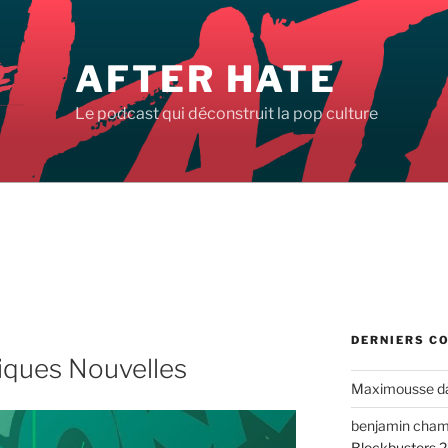
AFTER HATE
Le podcast qui déconstruit la pop culture
DERNIERS C
iques Nouvelles
Maximousse
d
benjamin cha
Blockbusters 