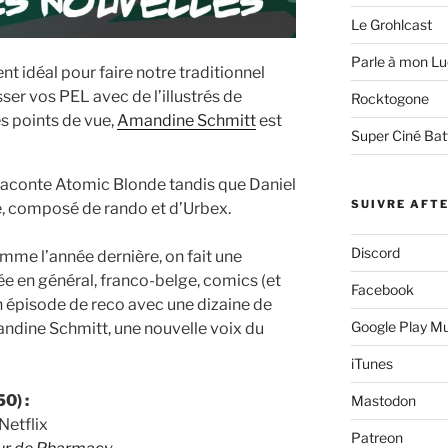
Le Grohlcast
Parle à mon Lu
nt idéal pour faire notre traditionnel
ser vos PEL avec de l’illustrés de
Rocktogone
les points de vue,
Amandine Schmitt
est
Super Ciné Bat
aconte Atomic Blonde tandis que Daniel
SUIVRE AFT
ie, composé de rando et d’Urbex.
Discord
mme l’année dernière, on fait une
ée en général, franco-belge, comics (et
Facebook
épisode de reco avec une dizaine de
Google Play M
andine Schmitt, une nouvelle voix du
iTunes
0) :
Mastodon
Netflix
Patreon