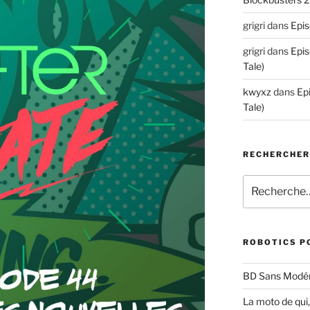
grigri
dans
Epis
grigri
dans
Epis
Tale)
kwyxz
dans
Ep
Tale)
RECHERCHE
Recherche
pour
:
ROBOTICS P
BD Sans Modér
La moto de qui,