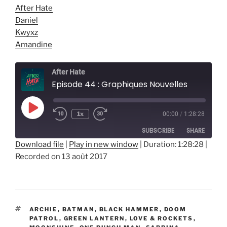
After Hate
Daniel
Kwyxz
Amandine
After Hate
Episode 44 : Graphiques Nouvelles
Play
1x
00:00
/
1:28:28
Episode
SUBSCRIBE
SHARE
Download file
|
Play in new window
|
Duration: 1:28:28
|
Recorded on 13 août 2017
SHARE
RSS FEED
LINK
EMBED
ÉTIQUETTES
ARCHIE
,
BATMAN
,
BLACK HAMMER
,
DOOM
PATROL
,
GREEN LANTERN
,
LOVE & ROCKETS
,