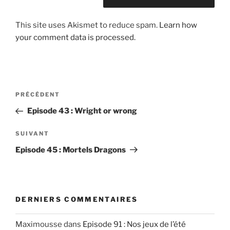
This site uses Akismet to reduce spam.
Learn how
your comment data is processed.
Post
Article
PRÉCÉDENT
navigation
précédent
Episode 43 : Wright or wrong
Article
SUIVANT
suivant
Episode 45 : Mortels Dragons
DERNIERS COMMENTAIRES
Maximousse
dans
Episode 91 : Nos jeux de l’été