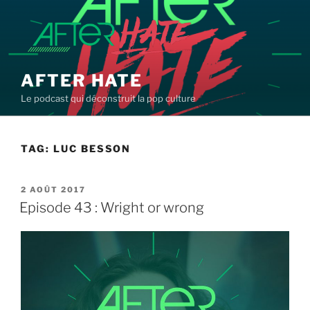
Aller
au
contenu
principal
AFTER HATE
Le podcast qui déconstruit la pop culture
TAG:
LUC BESSON
PUBLIÉ
2 AOÛT 2017
LE
Episode 43 : Wright or wrong