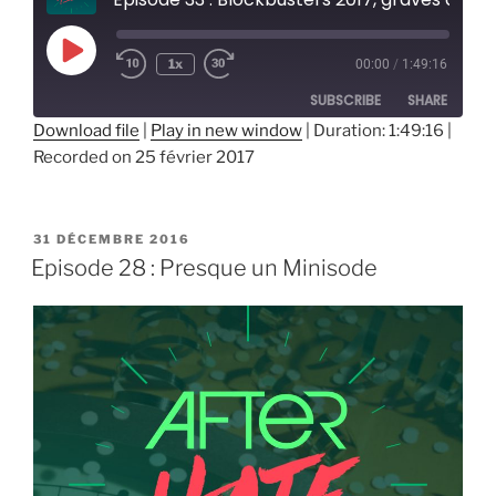
Play
1x
00:00
/
1:49:16
Episode
SUBSCRIBE
SHARE
Download file
|
Play in new window
|
Duration: 1:49:16
|
Recorded on 25 février 2017
SHARE
RSS FEED
LINK
PUBLIÉ
31 DÉCEMBRE 2016
EMBED
LE
Episode 28 : Presque un Minisode