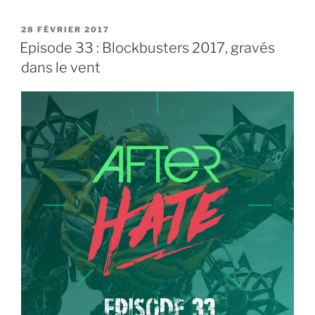
LINK
PUBLIÉ
28 FÉVRIER 2017
EMBED
LE
Episode 33 : Blockbusters 2017, gravés
dans le vent