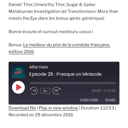
Daniel: Thor, Unworthy Thor, Sugar & Spike:
Metahuman Investigation (et Transformers: More than
meets the Eye
dans les bonus après-générique
)
Bonne écoute et surtout meilleurs voeux !
Bonus:
Le meilleur du pire de la comédie française,
édition 2016
After Hate
Episode 28 : Presque un Minisode
Play
1x
00:00
/
1:12:53
Episode
SUBSCRIBE
SHARE
Download file
|
Play in new window
|
Duration: 1:12:53
|
Recorded on 29 décembre 2016
SHARE
RSS FEED