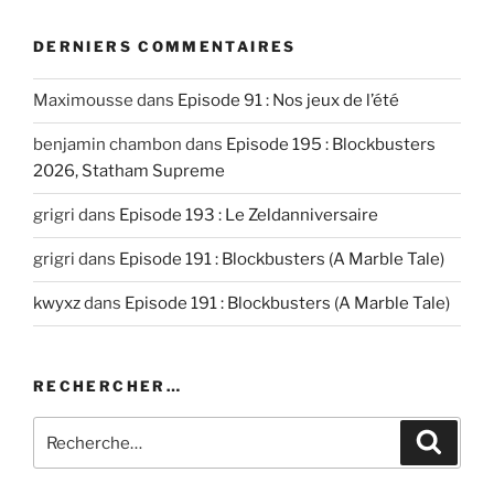
LINK
EMBED
DERNIERS COMMENTAIRES
Maximousse
dans
Episode 91 : Nos jeux de l’été
benjamin chambon
dans
Episode 195 : Blockbusters
2026, Statham Supreme
grigri
dans
Episode 193 : Le Zeldanniversaire
grigri
dans
Episode 191 : Blockbusters (A Marble Tale)
kwyxz
dans
Episode 191 : Blockbusters (A Marble Tale)
RECHERCHER…
Recherche
Recher
pour
: