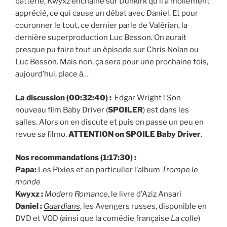
batterie, Kwyxz enchaîne sur Dunkirk qu’il a mollement
apprécié, ce qui cause un débat avec Daniel. Et pour
couronner le tout, ce dernier parle de Valérian, la
dernière superproduction Luc Besson. On aurait
presque pu faire tout un épisode sur Chris Nolan ou
Luc Besson. Mais non, ça sera pour une prochaine fois,
aujourd’hui, place à…
La discussion (00:32:40) :
Edgar Wright ! Son
nouveau film Baby Driver (
SPOILER
) est dans les
salles. Alors on en discute et puis on passe un peu en
revue sa filmo.
ATTENTION on SPOILE Baby Driver
.
Nos recommandations (1:17:30) :
Papa:
Les Pixies et en particulier l’album
Trompe le
monde
Kwyxz :
Modern Romance
, le livre d’Aziz Ansari
Daniel :
Guardians
, les Avengers russes, disponible en
DVD et VOD (ainsi que la comédie française
La colle
)