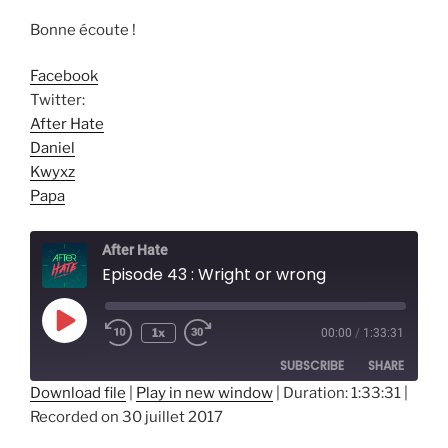
Bonne écoute !
Facebook
Twitter:
After Hate
Daniel
Kwyxz
Papa
After Hate
Episode 43 : Wright or wrong
Play
1x
00:00
/
1:33:31
Episode
SUBSCRIBE
SHARE
Download file
|
Play in new window
|
Duration: 1:33:31
|
Recorded on 30 juillet 2017
SHARE
RSS FEED