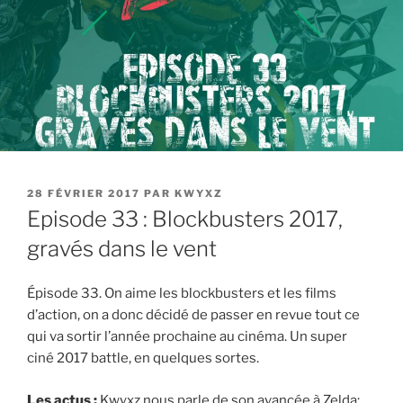
PUBLIÉ
28 FÉVRIER 2017
PAR
KWYXZ
LE
Episode 33 : Blockbusters 2017,
gravés dans le vent
Épisode 33. On aime les blockbusters et les films
d’action, on a donc décidé de passer en revue tout ce
qui va sortir l’année prochaine au cinéma. Un super
ciné 2017 battle, en quelques sortes.
Les actus :
Kwyxz nous parle de son avancée à Zelda: