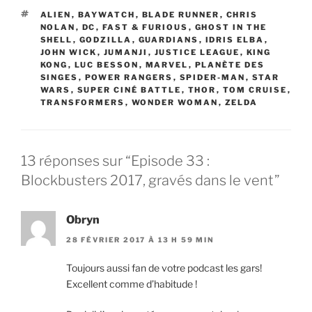
EMBED
ÉTIQUETTES
ALIEN
,
BAYWATCH
,
BLADE RUNNER
,
CHRIS
NOLAN
,
DC
,
FAST & FURIOUS
,
GHOST IN THE
SHELL
,
GODZILLA
,
GUARDIANS
,
IDRIS ELBA
,
JOHN WICK
,
JUMANJI
,
JUSTICE LEAGUE
,
KING
KONG
,
LUC BESSON
,
MARVEL
,
PLANÈTE DES
SINGES
,
POWER RANGERS
,
SPIDER-MAN
,
STAR
WARS
,
SUPER CINÉ BATTLE
,
THOR
,
TOM CRUISE
,
TRANSFORMERS
,
WONDER WOMAN
,
ZELDA
13 réponses sur “Episode 33 :
Blockbusters 2017, gravés dans le vent”
Obryn
28 FÉVRIER 2017 À 13 H 59 MIN
Toujours aussi fan de votre podcast les gars!
Excellent comme d’habitude !