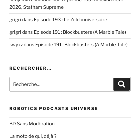
2026, Statham Supreme
grigri
dans
Episode 193 : Le Zeldanniversaire
grigri
dans
Episode 191 : Blockbusters (A Marble Tale)
kwyxz
dans
Episode 191 : Blockbusters (A Marble Tale)
RECHERCHER…
Recherche
Recher
pour
:
ROBOTICS PODCASTS UNIVERSE
BD Sans Modération
La moto de qui, déjà ?