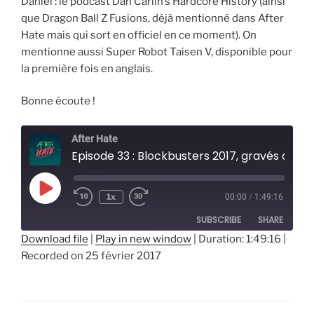
Daniel : le podcast Dan Carlin’s Hardcore History (ainsi
que Dragon Ball Z Fusions, déjà mentionné dans After
Hate mais qui sort en officiel en ce moment). On
mentionne aussi Super Robot Taisen V, disponible pour
la première fois en anglais.
Bonne écoute !
After Hate
Episode 33 : Blockbusters 2017, gravés dans l
Play
1x
00:00
/
1:49:16
Episode
SUBSCRIBE
SHARE
Download file
|
Play in new window
|
Duration: 1:49:16
|
Recorded on 25 février 2017
SHARE
RSS FEED
LINK