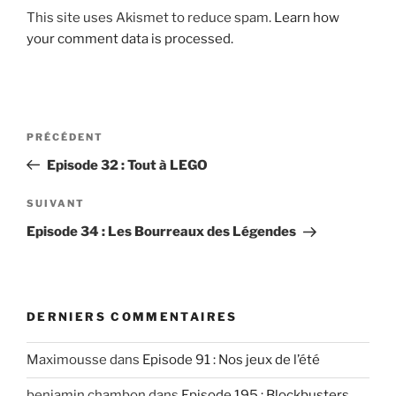
This site uses Akismet to reduce spam.
Learn how
your comment data is processed.
Post
Article
PRÉCÉDENT
navigation
précédent
Episode 32 : Tout à LEGO
Article
SUIVANT
suivant
Episode 34 : Les Bourreaux des Légendes
DERNIERS COMMENTAIRES
Maximousse
dans
Episode 91 : Nos jeux de l’été
benjamin chambon
dans
Episode 195 : Blockbusters