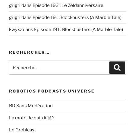
grigri
dans
Episode 193 : Le Zeldanniversaire
grigri
dans
Episode 191 : Blockbusters (A Marble Tale)
kwyxz
dans
Episode 191 : Blockbusters (A Marble Tale)
RECHERCHER…
Recherche
Recher
pour
:
ROBOTICS PODCASTS UNIVERSE
BD Sans Modération
La moto de qui, déjà ?
Le Grohlcast