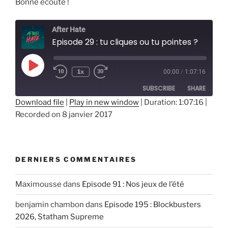
Bonne écoute !
After Hate
Episode 29 : tu cliques ou tu pointes ?
Play
1x
00:00
/
1:07:16
Episode
SUBSCRIBE
SHARE
Download file
|
Play in new window
|
Duration: 1:07:16
|
Recorded on 8 janvier 2017
SHARE
RSS FEED
LINK
EMBED
DERNIERS COMMENTAIRES
Maximousse
dans
Episode 91 : Nos jeux de l’été
benjamin chambon
dans
Episode 195 : Blockbusters
2026, Statham Supreme