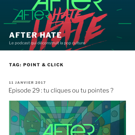
Aller
au
contenu
principal
AFTER HATE
Le podcast qui déconstruit la pop culture
TAG:
POINT & CLICK
PUBLIÉ
11 JANVIER 2017
LE
Episode 29 : tu cliques ou tu pointes ?