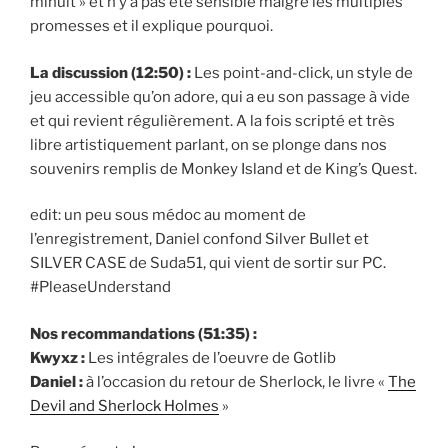
minuit » et n’y a pas été sensible malgré les multiples
promesses et il explique pourquoi.
La discussion (12:50) :
Les point-and-click, un style de
jeu accessible qu’on adore, qui a eu son passage à vide
et qui revient régulièrement. A la fois scripté et très
libre artistiquement parlant, on se plonge dans nos
souvenirs remplis de Monkey Island et de King’s Quest.
edit: un peu sous médoc au moment de
l’enregistrement, Daniel confond Silver Bullet et
SILVER CASE de Suda51, qui vient de sortir sur PC.
#PleaseUnderstand
Nos recommandations (51:35) :
Kwyxz :
Les intégrales de l’oeuvre de Gotlib
Daniel :
à l’occasion du retour de Sherlock, le livre «
The
Devil and Sherlock Holmes
»