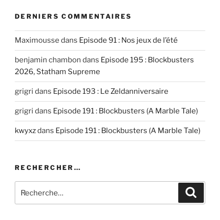
EMBED
DERNIERS COMMENTAIRES
Maximousse
dans
Episode 91 : Nos jeux de l’été
benjamin chambon
dans
Episode 195 : Blockbusters
2026, Statham Supreme
grigri
dans
Episode 193 : Le Zeldanniversaire
grigri
dans
Episode 191 : Blockbusters (A Marble Tale)
kwyxz
dans
Episode 191 : Blockbusters (A Marble Tale)
RECHERCHER…
Recherche
Recher
pour
: