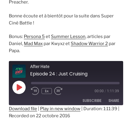
Preacher.
Bonne écoute et à bientôt pour la suite dans Super
Ciné Battle !
Bonus:
Persona 5
et
Summer Lesson
, articles par
Daniel,
Mad Max
par Kwyxz et
Shadow Warrior 2
par
Papa.
After Hate
Episode 24 : Just Cruising
Play
1x
00:00
/
1:11:39
Episode
SUBSCRIBE
SHARE
Download file
|
Play in new window
|
Duration: 1:11:39
|
Recorded on 22 octobre 2016
SHARE
RSS FEED
LINK