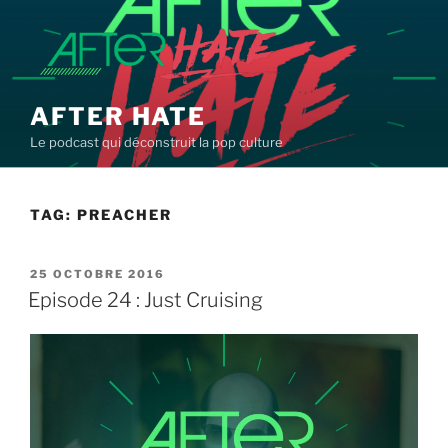
Aller
au
contenu
principal
AFTER HATE
Le podcast qui déconstruit la pop culture
TAG:
PREACHER
PUBLIÉ
25 OCTOBRE 2016
LE
Episode 24 : Just Cruising