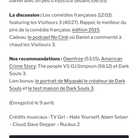
Daniel avec un peu d’Injustice dedans (06:55)
La discussion :
Les comédies françaises
(12:02)
featuring les Visiteurs 3 (40:27). Rappel, le meilleur du
pire de la comédie française,
édition 2015
.
Cadeau:
le podcast No Ciné
où Daniel a commenté à
chaud les Visiteurs 3.
Nos recommandations :
Oxenfree
(53:15),
American
Crime Story
: The people VS O.J.Simpson (56:12) et Dark
Souls 3.
Lien bonus:
le portrait de Miyazaki le créateur de Dark
Souls
et
le test maison de Dark Souls 3
.
(Enregistré le 9 avril)
Crédits musicaux :
TV Girl – Hate Yourself,
Adam Selzer
– Cloud,
Dave Depper – Ruckus 2