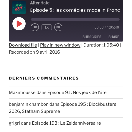
After Hate
Episode 5 : les comédies made in France
Play
1x
00:00
/
1:05:40
Episode
SUBSCRIBE
SHARE
Download file
|
Play in new window
|
Duration: 1:05:40
|
Recorded on 9 avril 2016
SHARE
RSS FEED
LINK
EMBED
DERNIERS COMMENTAIRES
Maximousse
dans
Episode 91 : Nos jeux de l’été
benjamin chambon
dans
Episode 195 : Blockbusters
2026, Statham Supreme
grigri
dans
Episode 193 : Le Zeldanniversaire