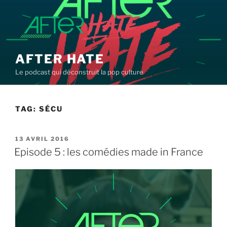
Aller
au
contenu
principal
AFTER HATE
Le podcast qui déconstruit la pop culture
TAG:
SÉCU
PUBLIÉ
13 AVRIL 2016
LE
Episode 5 : les comédies made in France