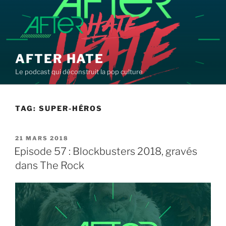
Aller
au
contenu
principal
AFTER HATE
Le podcast qui déconstruit la pop culture
TAG:
SUPER-HÉROS
PUBLIÉ
21 MARS 2018
LE
Episode 57 : Blockbusters 2018, gravés
dans The Rock