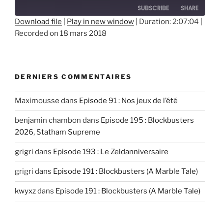
SUBSCRIBE
SHARE
Download file
|
Play in new window
|
Duration: 2:07:04
|
Recorded on 18 mars 2018
SHARE
RSS FEED
LINK
EMBED
DERNIERS COMMENTAIRES
Maximousse
dans
Episode 91 : Nos jeux de l’été
benjamin chambon
dans
Episode 195 : Blockbusters
2026, Statham Supreme
grigri
dans
Episode 193 : Le Zeldanniversaire
grigri
dans
Episode 191 : Blockbusters (A Marble Tale)
kwyxz
dans
Episode 191 : Blockbusters (A Marble Tale)