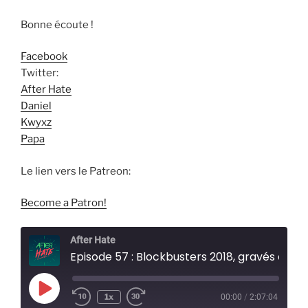
Bonne écoute !
Facebook
Twitter:
After Hate
Daniel
Kwyxz
Papa
Le lien vers le Patreon:
Become a Patron!
After Hate
Episode 57 : Blockbusters 2018, gravés dans The Rock
Play
1x
00:00
/
2:07:04
Episode