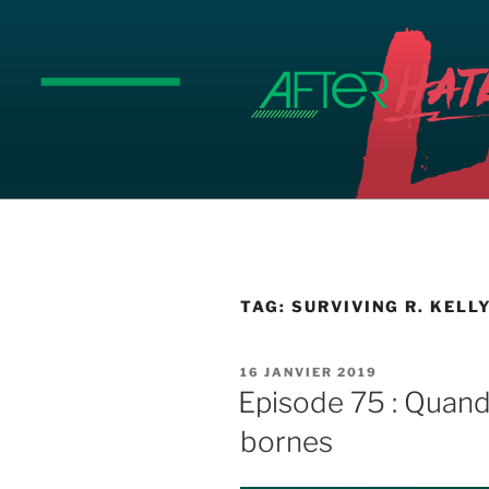
Aller
au
contenu
principal
TAG:
SURVIVING R. KELL
PUBLIÉ
16 JANVIER 2019
LE
Episode 75 : Quand 
bornes