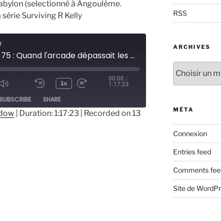
Babylon (selectionné à Angoulême.
RSS
 série Surviving R Kelly
e
ARCHIVES
Episode 75 : Quand l'arcade dépassait les bornes
Archives
00:00
/
1x
1:17:23
ode
SUBSCRIBE
SHARE
MÉTA
ndow
|
Duration: 1:17:23
|
Recorded on 13
Connexion
Entries feed
Comments fee
Site de WordP