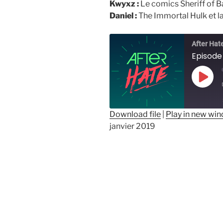
Kwyxz :
Le comics Sheriff of 
Daniel :
The Immortal Hulk et la
After Hat
Play
Epis
Download file
|
Play in new wi
janvier 2019
SHARE
RSS FEED
LINK
EMBED