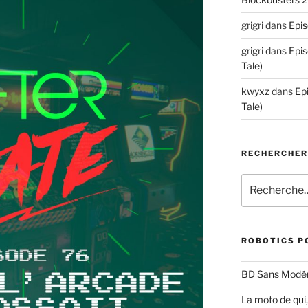
grigri
dans
Epis
grigri
dans
Epis
Tale)
kwyxz
dans
Ep
Tale)
RECHERCHE
Recherche
pour
:
ROBOTICS P
BD Sans Modér
La moto de qui,