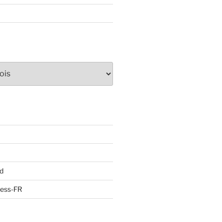
d
ress-FR