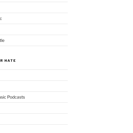
c
tle
ER HATE
usic Podcasts