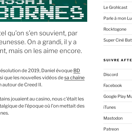
Le Grohlcast
Parle à mon Lu
Rocktogone
el qu’on s’en souvient, par
Super Ciné Bat
eunesse. On a grandi, il y a
nt, mais on les aime encore.
SUIVRE AFT
résolution de 2019, Daniel évoque
BD
Discord
nsi que les nouvelles vidéos de
sa chaîne
on autour de Creed II.
Facebook
Google Play M
ains jouaient au casino, nous c’était les
talgique de l’époque où l’on mettait des
iTunes
nes.
Mastodon
Patreon