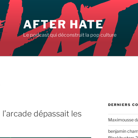
AFTER HATE
Le podcast qui déconstruit la pop culture
Y
DERNIERS C
l’arcade dépassait les
Maximousse
d
benjamin cha
Blockbusters 