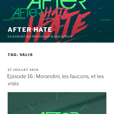
Aller
au
contenu
principal
AFTER HATE
Le podcast qui déconstruit la pop culture
TAG:
VALIS
PUBLIÉ
27 JUILLET 2016
LE
Episode 16 : Morandini, les faucons, et les
vrais