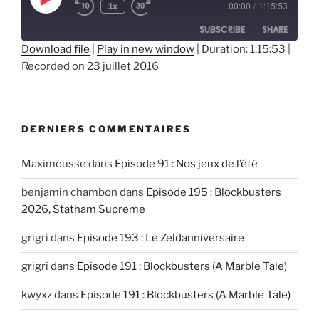
Play
1x
00:00
/
1:15:53
Episode
SUBSCRIBE
SHARE
Download file
|
Play in new window
|
Duration: 1:15:53
|
Recorded on 23 juillet 2016
SHARE
RSS FEED
LINK
EMBED
DERNIERS COMMENTAIRES
Maximousse
dans
Episode 91 : Nos jeux de l’été
benjamin chambon
dans
Episode 195 : Blockbusters
2026, Statham Supreme
grigri
dans
Episode 193 : Le Zeldanniversaire
grigri
dans
Episode 191 : Blockbusters (A Marble Tale)
kwyxz
dans
Episode 191 : Blockbusters (A Marble Tale)