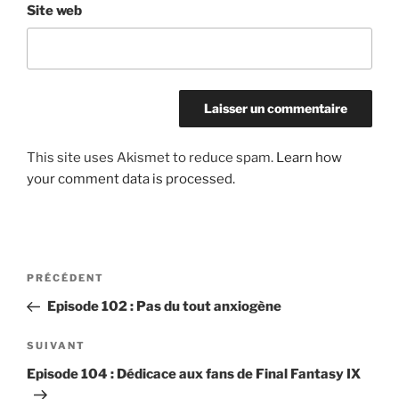
Site web
This site uses Akismet to reduce spam.
Learn how
your comment data is processed.
Post
Article
PRÉCÉDENT
navigation
précédent
Episode 102 : Pas du tout anxiogène
Article
SUIVANT
suivant
Episode 104 : Dédicace aux fans de Final Fantasy IX