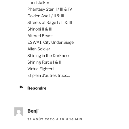
Landstalker
Phantasy Star II / III & IV
Golden Axe I / II & III
Streets of Rage I / II & III
Shinobi II & III
Altered Beast
ESWAT: City Under Siege
Alien Soldier
Shining in the Darkness
Shining Force I & II
Virtua Fighter II
Et plein d’autres trucs…
Répondre
Benj'
31 AOÛT 2020 À 10 H 16 MIN