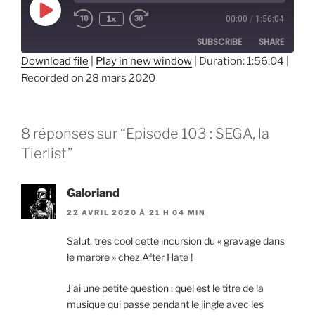
Play
1x
00:00
/
1:56:04
Episode
SUBSCRIBE
SHARE
Download file
|
Play in new window
|
Duration: 1:56:04
|
Recorded on 28 mars 2020
SHARE
RSS FEED
LINK
8 réponses sur “Episode 103 : SEGA, la
EMBED
Tierlist”
Galoriand
22 AVRIL 2020 À 21 H 04 MIN
Salut, très cool cette incursion du « gravage dans
le marbre » chez After Hate !
J’ai une petite question : quel est le titre de la
musique qui passe pendant le jingle avec les