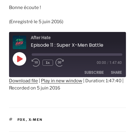
Bonne écoute !
(Enregistré le 5 juin 2016)
After Hate
Episode 11 : Super X-Men Battle
Play
1x
00:00
/
1:47:40
Episode
SUBSCRIBE
SHARE
Download file
|
Play in new window
|
Duration: 1:47:40
|
Recorded on 5 juin 2016
SHARE
RSS FEED
LINK
EMBED
ÉTIQUETTES
FOX
,
X-MEN