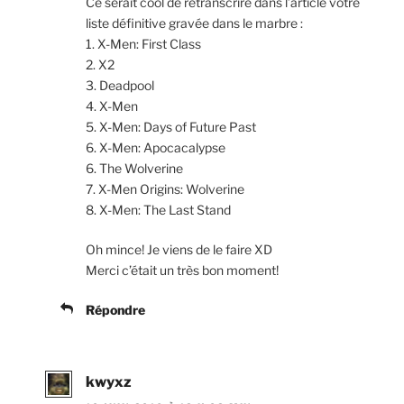
Ce serait cool de retranscrire dans l’article votre
liste définitive gravée dans le marbre :
1. X-Men: First Class
2. X2
3. Deadpool
4. X-Men
5. X-Men: Days of Future Past
6. X-Men: Apocacalypse
6. The Wolverine
7. X-Men Origins: Wolverine
8. X-Men: The Last Stand
Oh mince! Je viens de le faire XD
Merci c’était un très bon moment!
Répondre
kwyxz