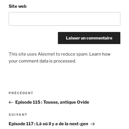
Site web
This site uses Akismet to reduce spam.
Learn how
your comment data is processed.
Post
Article
PRÉCÉDENT
navigation
précédent
Episode 115 : Tousse, antique Ovide
Article
SUIVANT
suivant
Episode 117 : Là où il y a de la next-gen