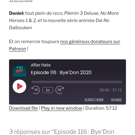
Daniel:
tout plein de reco,
Pikmin 3 Deluxe
,
No More
Heroes 1 & 2
, et la nouvelle série animée
Dai No
Daibouken
Et on remercie toujours
nos généreux donateurs sur
Patreon
!
After Hate
Episode 116 : Bye'Don 2020
Play
1x
00:00
/
57:12
Episode
SUBSCRIBE
SHARE
Download file
|
Play in new window
|
Duration: 57:12
SHARE
RSS FEED
LINK
3 réponses sur “Episode 116 : Bye’Don