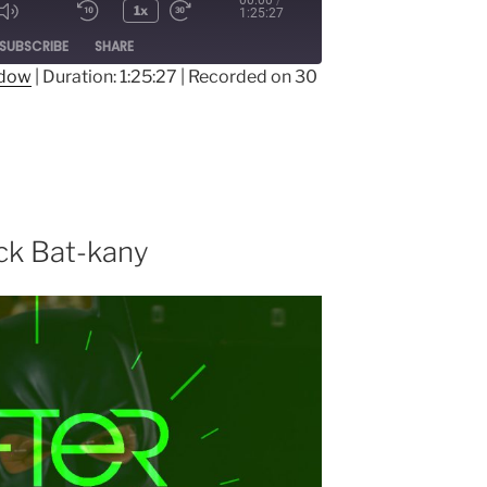
00:00
/
1x
1:25:27
ode
SUBSCRIBE
SHARE
ndow
|
Duration: 1:25:27
|
Recorded on 30
ick Bat-kany