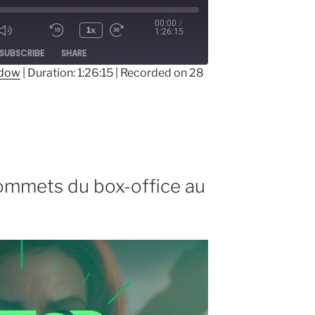
00:00
/
1x
1:26:15
ode
SUBSCRIBE
SHARE
ndow
|
Duration: 1:26:15
|
Recorded on 28
ommets du box-office au