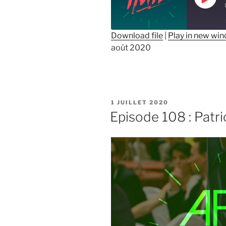
Play
Epis
Download file
|
Play in new wi
août 2020
SHARE
RSS FEED
LINK
EMBED
PUBLIÉ
1 JUILLET 2020
LE
Episode 108 : Patr