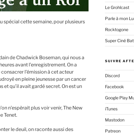
Le Grohlcast
Parle à mon Lu
u spécial cette semaine, pour plusieurs
Rocktogone
Super Ciné Bat
oudain de Chadwick Boseman, qui nous a
SUIVRE AFT
 heures avant l’enregistrement. On a
 consacrer l’émission à cet acteur
Discord
droyé en pleine jeunesse par un cancer
s et qu’il avait gardé secret. On est un
Facebook
Google Play M
u’on n’espèrait plus voir venir, The New
iTunes
e Tenet.
Mastodon
er le deuil, on raconte aussi des
Patreon