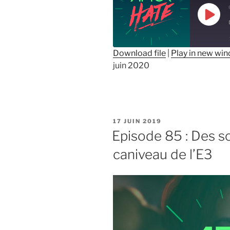
Play
Epis
Download file
|
Play in new wi
juin 2020
SHARE
RSS FEED
LINK
EMBED
PUBLIÉ
17 JUIN 2019
LE
Episode 85 : Des s
caniveau de l’E3