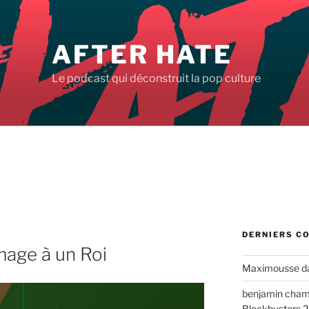
AFTER HATE
Le podcast qui déconstruit la pop culture
DERNIERS C
mage à un Roi
Maximousse
d
benjamin cha
Blockbusters 