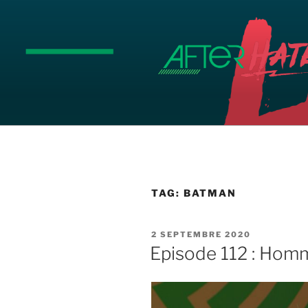
Aller
au
contenu
principal
TAG:
BATMAN
PUBLIÉ
2 SEPTEMBRE 2020
LE
Episode 112 : Hom