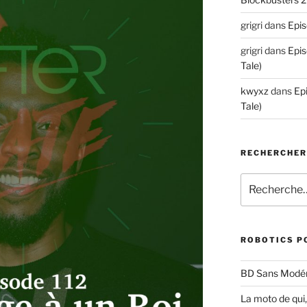
grigri
dans
Epis
grigri
dans
Epis
Tale)
kwyxz
dans
Ep
Tale)
RECHERCHE
Recherche
pour
:
ROBOTICS P
BD Sans Modér
La moto de qui,