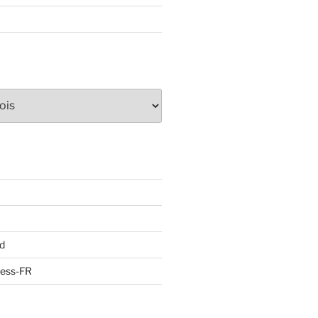
d
ress-FR