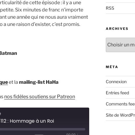
ticularité de cette épisode : il y a une
RSS
 petite. Six minutes de franc n’importe
rant une année qui ne nous aura vraiment
o a une raison d’exister, c’est promis.
ARCHIVES
Archives
Batman
MÉTA
Connexion
ique
et la
mailing-list HaHa
Entries feed
us
nos fidèles soutiens sur Patreon
Comments fee
e
Site de WordP
 112 : Hommage à un Roi