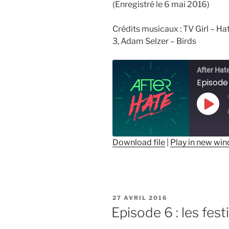
(Enregistré le 6 mai 2016)
Crédits musicaux :
TV Girl – Ha
3,
Adam Selzer – Birds
After Hat
Episode 
Play
Epis
Download file
|
Play in new wi
SHARE
RSS FEED
LINK
PUBLIÉ
EMBED
27 AVRIL 2016
LE
Episode 6 : les fes