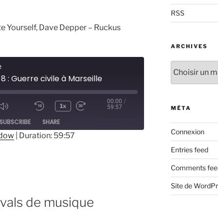
RSS
te Yourself,
Dave Depper – Ruckus
ARCHIVES
Archives
e
8 : Guerre civile à Marseille
00:00
/
1x
59:57
MÉTA
ode
SUBSCRIBE
SHARE
Connexion
ndow
|
Duration: 59:57
Entries feed
Comments fee
Site de WordP
tivals de musique