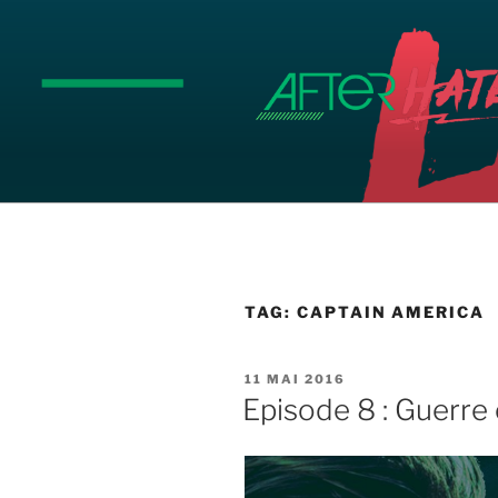
Aller
au
contenu
principal
TAG:
CAPTAIN AMERICA
PUBLIÉ
11 MAI 2016
LE
Episode 8 : Guerre c