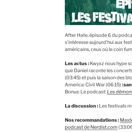
After Hate, épisode 6 du podca
s’intéresse aujourd’hui aux fes
américains, ceux où le coin
fum
Les actus :
Kwyxz nous hype so
que Daniel raconte les concerts
(03:45) et puis la saison des 
America: Civil War (06:15) (
san
Bonus: Le podcast:
Les démons
La discussion :
Les festivals m
Nos recommandations :
Mast
podcast de Nerdist.com
(33:06