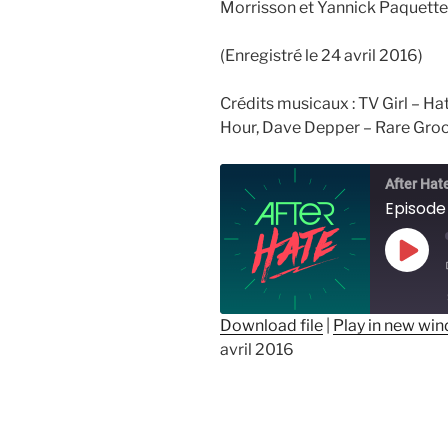
Morrisson et Yannick Paquette
(Enregistré le 24 avril 2016)
Crédits musicaux : TV Girl – Ha
Hour,
Dave Depper – Rare Gro
After Hat
Episode 
Play
Epis
Download file
|
Play in new wi
avril 2016
SHARE
RSS FEED
LINK
EMBED