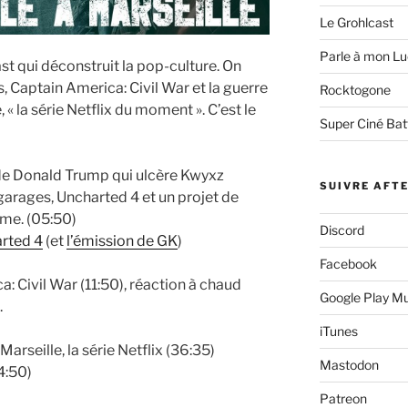
Le Grohlcast
Parle à mon Lu
st qui déconstruit la pop-culture. On
s, Captain America: Civil War et la guerre
Rocktogone
, « la série Netflix du moment ». C’est le
Super Ciné Bat
e de Donald Trump qui ulcère Kwyxz
SUIVRE AFT
garages, Uncharted 4 et un projet de
me. (05:50)
Discord
rted 4
(et
l’émission de GK
)
Facebook
: Civil War (11:50), réaction à chaud
Google Play M
.
iTunes
Marseille, la série Netflix (36:35)
Mastodon
4:50)
Patreon