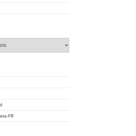
d
ress-FR