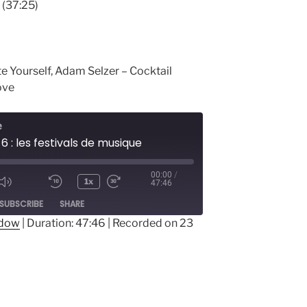
 (37:25)
te Yourself,
Adam Selzer – Cocktail
ove
e
6 : les festivals de musique
00:00
/
1x
47:46
ode
SUBSCRIBE
SHARE
ndow
|
Duration: 47:46
|
Recorded on 23