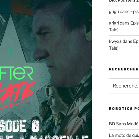
grigri
dans
Epis
grigri
dans
Epis
Tale)
kwyxz
dans
Ep
Tale)
RECHERCHE
Recherche
pour
:
ROBOTICS P
BD Sans Modér
La moto de qui,