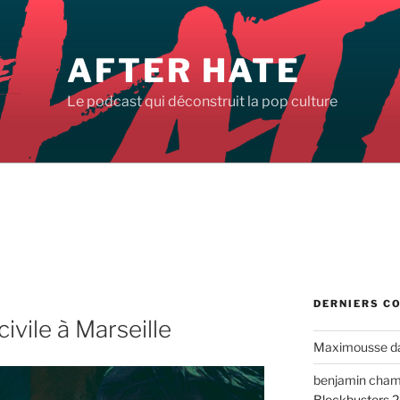
AFTER HATE
Le podcast qui déconstruit la pop culture
DERNIERS C
ivile à Marseille
Maximousse
d
benjamin cha
Blockbusters 