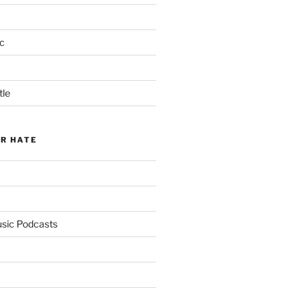
c
tle
ER HATE
usic Podcasts