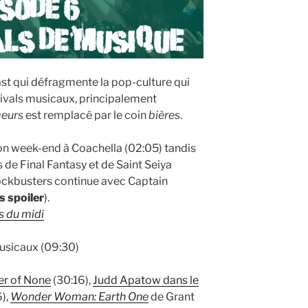
st qui défragmente la pop-culture qui
tivals musicaux, principalement
eurs
est remplacé par le coin
bières
.
n week-end à Coachella (02:05) tandis
 de Final Fantasy et de Saint Seiya
blockbusters continue avec Captain
s spoiler
).
 du midi
usicaux (09:30)
er of None
(30:16),
Judd Apatow dans le
),
Wonder Woman: Earth One
de Grant