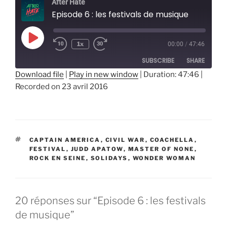
After Hate
Episode 6 : les festivals de musique
Play
1x
00:00
/
47:46
Episode
SUBSCRIBE
SHARE
Download file
|
Play in new window
|
Duration: 47:46
|
Recorded on 23 avril 2016
SHARE
RSS FEED
LINK
EMBED
ÉTIQUETTES
CAPTAIN AMERICA
,
CIVIL WAR
,
COACHELLA
,
FESTIVAL
,
JUDD APATOW
,
MASTER OF NONE
,
ROCK EN SEINE
,
SOLIDAYS
,
WONDER WOMAN
20 réponses sur “Episode 6 : les festivals
de musique”