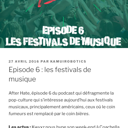
PUBLIÉ
27 AVRIL 2016
PAR
KAMUIROBOTICS
LE
Episode 6 : les festivals de
musique
After Hate, épisode 6 du podcast qui défragmente la
pop-culture qui s’intéresse aujourd’hui aux festivals
musicaux, principalement américains, ceux où le coin
fumeurs
est remplacé par le coin
bières
.
Les actus :
Kwyxz nous hype son week-end à Coachella