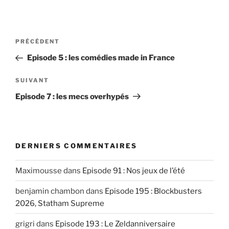
Post
Article
PRÉCÉDENT
navigation
précédent
Episode 5 : les comédies made in France
Article
SUIVANT
suivant
Episode 7 : les mecs overhypés
DERNIERS COMMENTAIRES
Maximousse
dans
Episode 91 : Nos jeux de l’été
benjamin chambon
dans
Episode 195 : Blockbusters
2026, Statham Supreme
grigri
dans
Episode 193 : Le Zeldanniversaire