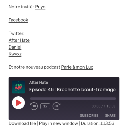
Notre invité :
Puyo
Facebook
Twitter:
After Hate
Daniel
Kwyxz
Et notre nouveau podcast
Parle à mon Luc
After Hate
Episode 46 : Brochette bœuf-fromage
Play
1x
00:00
/
1:13:53
Episode
SUBSCRIBE
SHARE
Download file
|
Play in new window
|
Duration: 1:13:53
|