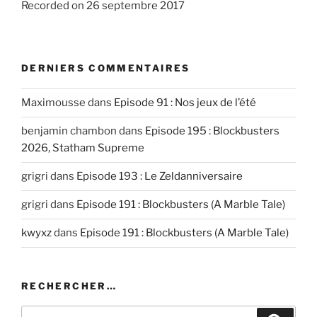
Recorded on 26 septembre 2017
SHARE
RSS FEED
LINK
EMBED
DERNIERS COMMENTAIRES
Maximousse
dans
Episode 91 : Nos jeux de l’été
benjamin chambon
dans
Episode 195 : Blockbusters
2026, Statham Supreme
grigri
dans
Episode 193 : Le Zeldanniversaire
grigri
dans
Episode 191 : Blockbusters (A Marble Tale)
kwyxz
dans
Episode 191 : Blockbusters (A Marble Tale)
RECHERCHER…
Recherche