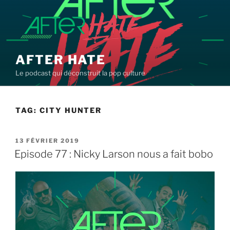
Aller
au
contenu
principal
AFTER HATE
Le podcast qui déconstruit la pop culture
TAG:
CITY HUNTER
PUBLIÉ
13 FÉVRIER 2019
LE
Episode 77 : Nicky Larson nous a fait bobo