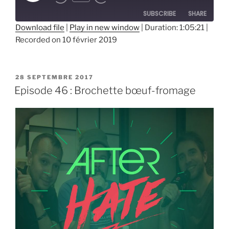
Episode
SUBSCRIBE
SHARE
Download file
|
Play in new window
|
Duration: 1:05:21
|
Recorded on 10 février 2019
SHARE
RSS FEED
LINK
PUBLIÉ
28 SEPTEMBRE 2017
EMBED
LE
Episode 46 : Brochette bœuf-fromage