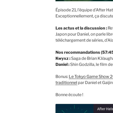
Épisode 21, l’équipe d’After Hat
Exceptionnellement, ça discute
Les actus et l
a discussion :
Ret
Japon pour Daniel, on parle li
téléchargement de séries, d’Al
Nos recommandations (57:45)
Kwyxz :
Saga de Brian K.Vaugh
Daniel :
Shin Godzilla, le film de
Bonus:
Le Tokyo Game Show 201
traditionnel
par Daniel et Gaiji
Bonne écoute !
After Hat