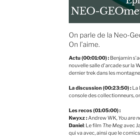
On parle de la Neo-Geo
On l’aime.
Actu (00:01:00) :
Benjamin s’ac
nouvelle salle d’arcade sur la 
dernier trek dans les montagne
La discussion (00:23:50) :
La 
console des collectionneurs, on 
Les recos (01:05:00) :
Kwyxz :
Andrew WK,
You are n
Daniel
: Le film
The Meg
avec J
qui va avec, ainsi que le comic