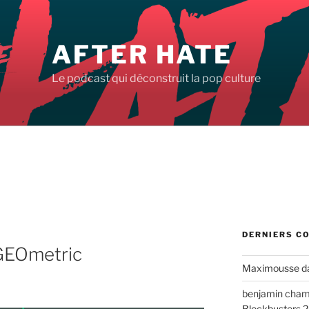
AFTER HATE
Le podcast qui déconstruit la pop culture
DERNIERS C
GEOmetric
Maximousse
d
benjamin cha
Blockbusters 