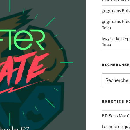
grigri
dans
Epis
grigri
dans
Epis
Tale)
kwyxz
dans
Ep
Tale)
RECHERCHE
Recherche
pour
:
ROBOTICS P
BD Sans Modér
La moto de qui,