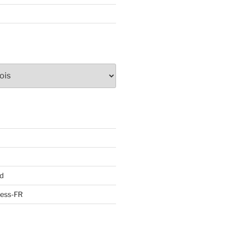
d
ress-FR