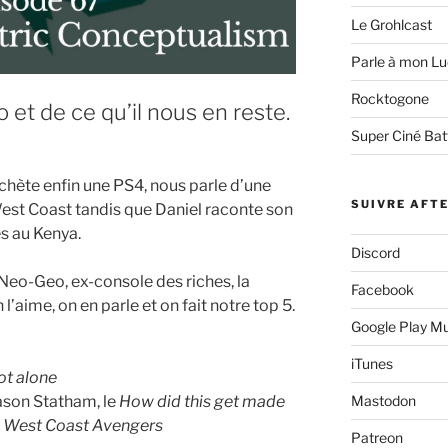
Le Grohlcast
Parle à mon Lu
Rocktogone
 et de ce qu’il nous en reste.
Super Ciné Bat
hète enfin une PS4, nous parle d’une
SUIVRE AFT
West Coast tandis que Daniel raconte son
s au Kenya.
Discord
Neo-Geo, ex-console des riches, la
Facebook
l’aime, on en parle et on fait notre top 5.
Google Play M
iTunes
ot alone
ason Statham, le
How did this get made
Mastodon
s
West Coast Avengers
Patreon