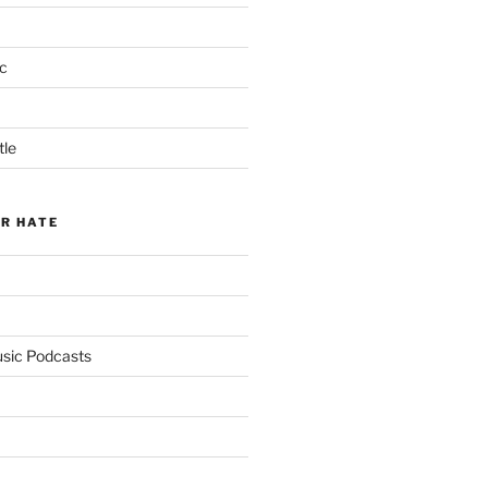
c
tle
ER HATE
usic Podcasts