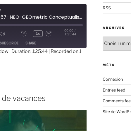
RSS
e
Episode 67 : NEO-GEOmetric Conceptualism
ARCHIVES
00:00
/
1x
1:25:44
ode
Archives
SUBSCRIBE
SHARE
ndow
|
Duration: 1:25:44
|
Recorded on 1
MÉTA
Connexion
Entries feed
r de vacances
Comments fee
Site de WordP