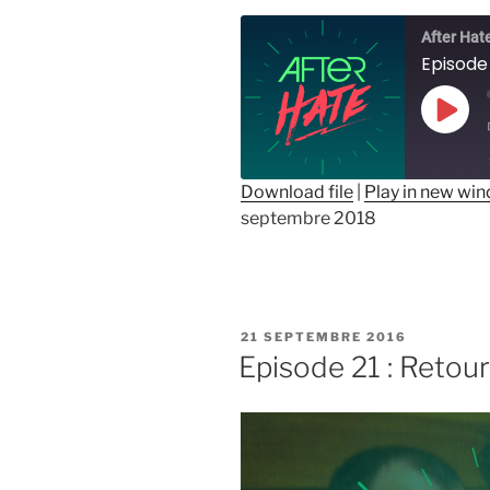
After Hat
Play
Epis
Download file
|
Play in new wi
septembre 2018
SHARE
RSS FEED
LINK
EMBED
PUBLIÉ
21 SEPTEMBRE 2016
LE
Episode 21 : Retou