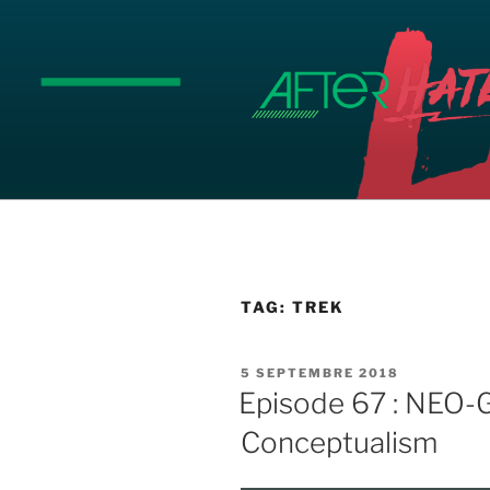
Aller
au
contenu
principal
TAG:
TREK
PUBLIÉ
5 SEPTEMBRE 2018
LE
Episode 67 : NEO-
Conceptualism