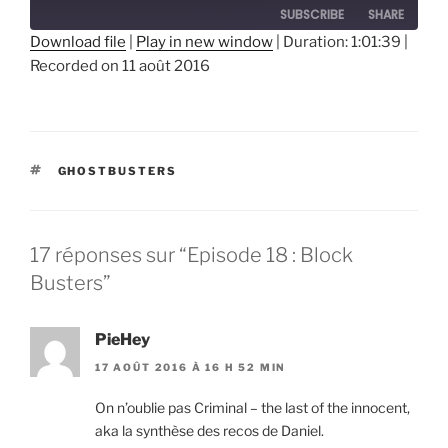
SUBSCRIBE
SHARE
Download file
|
Play in new window
|
Duration: 1:01:39
|
Recorded on 11 août 2016
SHARE
RSS FEED
LINK
EMBED
ÉTIQUETTES
GHOSTBUSTERS
17 réponses sur “Episode 18 : Block
Busters”
PieHey
17 AOÛT 2016 À 16 H 52 MIN
On n’oublie pas Criminal – the last of the innocent,
aka la synthèse des recos de Daniel.