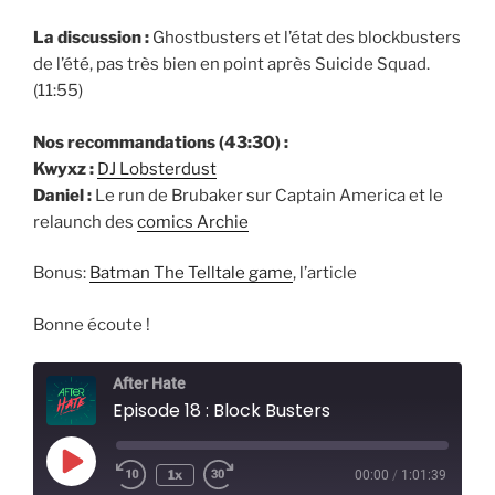
La discussion :
Ghostbusters et l’état des blockbusters
de l’été, pas très bien en point après Suicide Squad.
(11:55)
Nos recommandations (43:30) :
Kwyxz :
DJ Lobsterdust
Daniel :
Le run de Brubaker sur Captain America et le
relaunch des
comics Archie
Bonus:
Batman The Telltale game
, l’article
Bonne écoute !
After Hate
Episode 18 : Block Busters
Play
1x
00:00
/
1:01:39
Episode