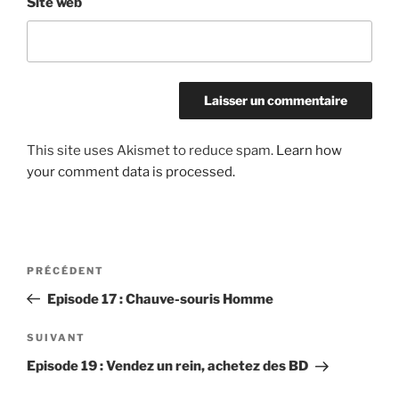
Site web
This site uses Akismet to reduce spam.
Learn how
your comment data is processed.
Post
Article
PRÉCÉDENT
navigation
précédent
Episode 17 : Chauve-souris Homme
Article
SUIVANT
suivant
Episode 19 : Vendez un rein, achetez des BD