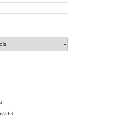
d
ress-FR