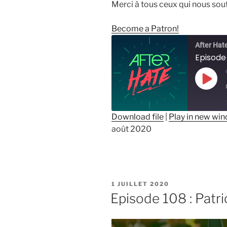
Merci à tous ceux qui nous sou
Become a Patron!
After Hat
Episode 
Play
Epis
Download file
|
Play in new wi
août 2020
SHARE
RSS FEED
LINK
EMBED
PUBLIÉ
1 JUILLET 2020
LE
Episode 108 : Patr