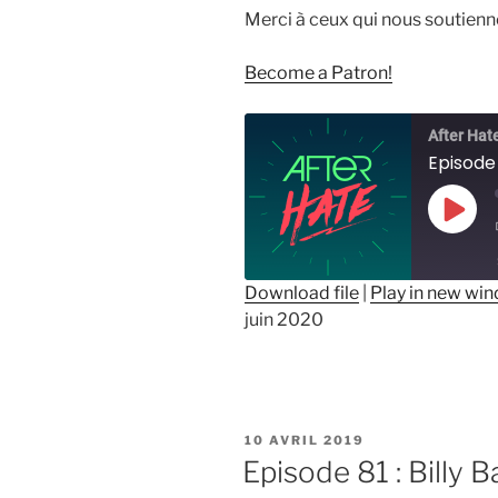
Merci à ceux qui nous soutienn
Become a Patron!
After Hat
Episode 
Play
Epis
Download file
|
Play in new wi
juin 2020
SHARE
RSS FEED
LINK
EMBED
PUBLIÉ
10 AVRIL 2019
LE
Episode 81 : Billy 