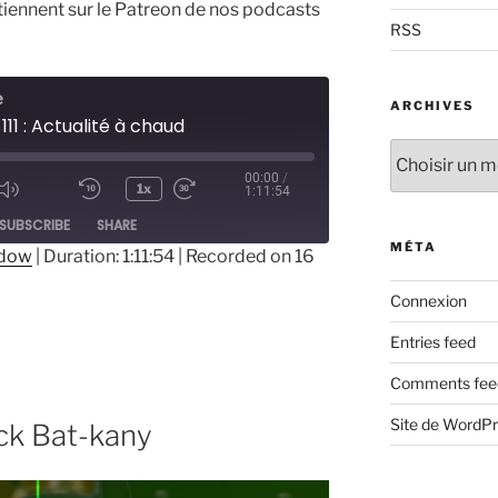
tiennent sur le Patreon de nos podcasts
RSS
e
ARCHIVES
111 : Actualité à chaud
Archives
00:00
/
1x
1:11:54
ode
SUBSCRIBE
SHARE
MÉTA
ndow
|
Duration: 1:11:54
|
Recorded on 16
Connexion
Entries feed
Comments fee
Site de WordP
ick Bat-kany