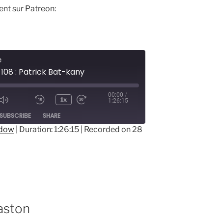
ent sur Patreon:
e
108 : Patrick Bat-kany
00:00
/
1x
1:26:15
ode
SUBSCRIBE
SHARE
ndow
|
Duration: 1:26:15
|
Recorded on 28
Baston