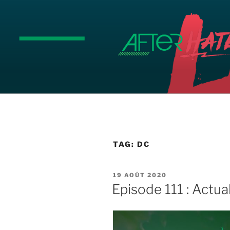
Aller
au
contenu
principal
TAG:
DC
PUBLIÉ
19 AOÛT 2020
LE
Episode 111 : Actua