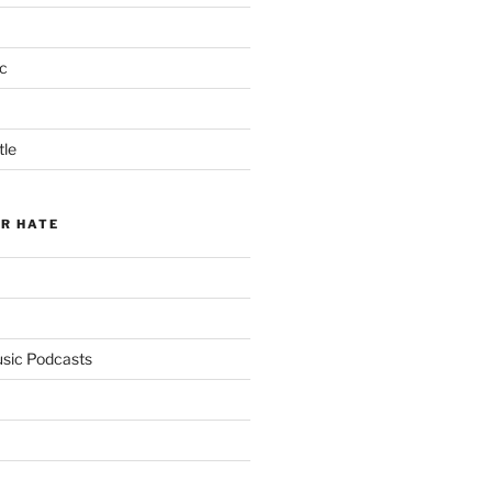
c
tle
ER HATE
usic Podcasts