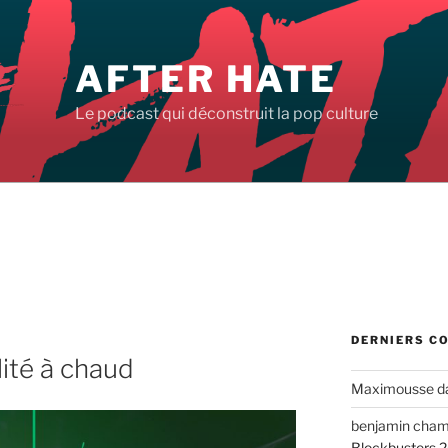
AFTER HATE
Le podcast qui déconstruit la pop culture
DERNIERS C
lité à chaud
Maximousse
d
benjamin cha
Blockbusters 