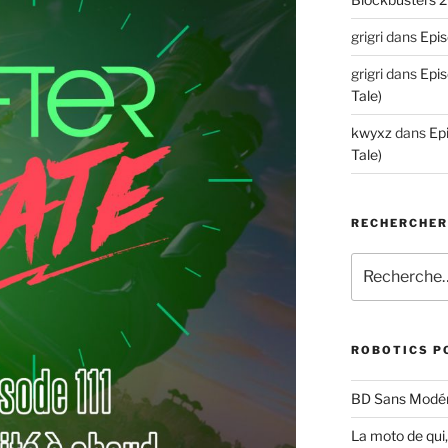
grigri
dans
Epis
grigri
dans
Epis
Tale)
kwyxz
dans
Ep
Tale)
RECHERCHE
Recherche
pour
:
ROBOTICS P
BD Sans Modér
La moto de qui,