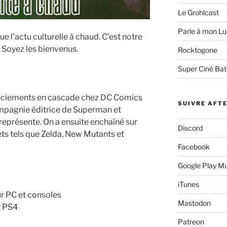
Le Grohlcast
Parle à mon Lu
e l’actu culturelle à chaud. C’est notre
 Soyez les bienvenus.
Rocktogone
Super Ciné Bat
cenciements en cascade chez DC Comics
SUIVRE AFT
compagnie éditrice de Superman et
eprésente. On a ensuite enchaîné sur
Discord
jets tels que Zelda, New Mutants et
Facebook
Google Play M
iTunes
r PC et consoles
Mastodon
et PS4
Patreon